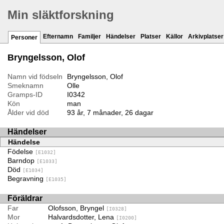
Min släktforskning
Efternamn
Familjer
Händelser
Platser
Källor
Arkivplatser
Personer
Bryngelsson, Olof
Namn vid födseln
Bryngelsson, Olof
Smeknamn
Olle
Gramps-ID
I0342
Kön
man
Ålder vid död
93 år, 7 månader, 26 dagar
Händelser
Händelse
Födelse
[E1032]
Barndop
[E1033]
Död
[E1034]
Begravning
[E1035]
Föräldrar
Far
Olofsson, Bryngel
[I0328]
Mor
Halvardsdotter, Lena
[I0200]