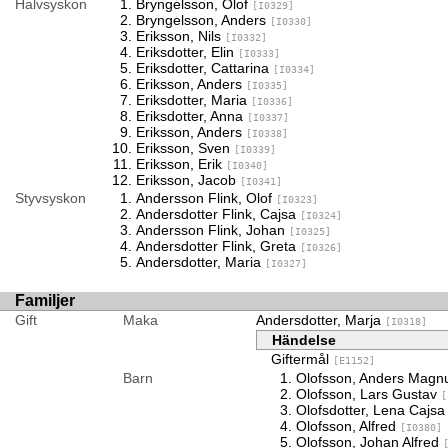
Halvsyskon
Bryngelsson, Olof
[I0329]
Bryngelsson, Anders
[I0330]
Eriksson, Nils
[I0332]
Eriksdotter, Elin
[I0333]
Eriksdotter, Cattarina
[I0334]
Eriksson, Anders
[I0335]
Eriksdotter, Maria
[I0336]
Eriksdotter, Anna
[I0337]
Eriksson, Anders
[I0338]
Eriksson, Sven
[I0339]
Eriksson, Erik
[I0340]
Eriksson, Jacob
[I0341]
Styvsyskon
Andersson Flink, Olof
[I0323]
Andersdotter Flink, Cajsa
[I0324]
Andersson Flink, Johan
[I0325]
Andersdotter Flink, Greta
[I0326]
Andersdotter, Maria
[I0327]
Familjer
Gift
Maka
Andersdotter, Marja
[I0318]
Händelse
Giftermål
[E1152]
Barn
Olofsson, Anders Mag
Olofsson, Lars Gustav
[
Olofsdotter, Lena Cajs
Olofsson, Alfred
[I0380]
Olofsson, Johan Alfred