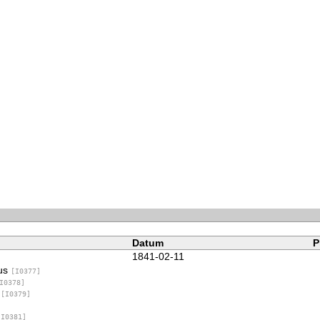
Datum
P
1841-02-11
nus
[I0377]
I0378]
a
[I0379]
[I0381]