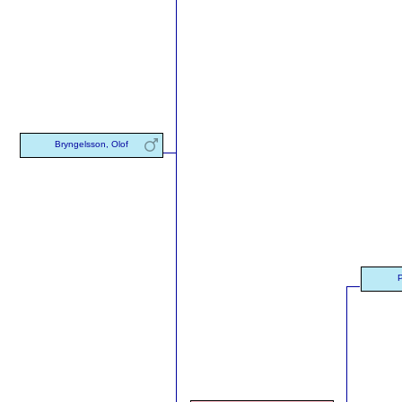
Bryngelsson, Olof
P