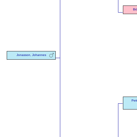
Biö
Jonasson, Johannes
Pet