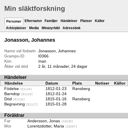
Min släktforskning
Efternamn
Familjer
Händelser
Platser
Källor
Personer
Arkivplatser
Media
Minatyrbild
Adressbok
Jonasson, Johannes
Namn vid födseln
Jonasson, Johannes
Gramps-ID
I0366
Kön
man
Ålder vid död
2 år, 11 månader, 24 dagar
Händelser
Händelse
Datum
Plats
Notiser
Källor
Födelse
1812-01-23
Ransberg
[E1114]
Barndop
1812-01-24
[E1115]
Död
1815-01-16
Ransberg
[E1116]
Begravning
1815-01-28
[E1117]
Föräldrar
Far
Andersson, Jonas
[I0230]
Mor
Lorentzdotter, Maria
[I0267]