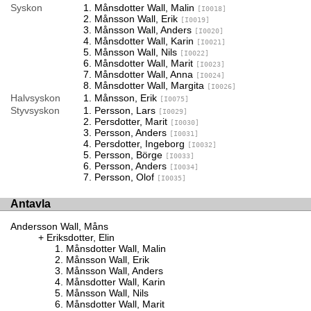
Syskon
Månsdotter Wall, Malin
[I0018]
Månsson Wall, Erik
[I0019]
Månsson Wall, Anders
[I0020]
Månsdotter Wall, Karin
[I0021]
Månsson Wall, Nils
[I0022]
Månsdotter Wall, Marit
[I0023]
Månsdotter Wall, Anna
[I0024]
Månsdotter Wall, Margita
[I0026]
Halvsyskon
Månsson, Erik
[I0075]
Styvsyskon
Persson, Lars
[I0029]
Persdotter, Marit
[I0030]
Persson, Anders
[I0031]
Persdotter, Ingeborg
[I0032]
Persson, Börge
[I0033]
Persson, Anders
[I0034]
Persson, Olof
[I0035]
Antavla
Andersson Wall, Måns
Eriksdotter, Elin
Månsdotter Wall, Malin
Månsson Wall, Erik
Månsson Wall, Anders
Månsdotter Wall, Karin
Månsson Wall, Nils
Månsdotter Wall, Marit