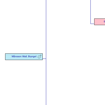
E
Månsson Wall, Bryngel