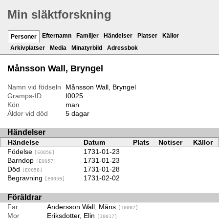
Min släktforskning
Efternamn
Familjer
Händelser
Platser
Källor
Personer
Arkivplatser
Media
Minatyrbild
Adressbok
Månsson Wall, Bryngel
Namn vid födseln
Månsson Wall, Bryngel
Gramps-ID
I0025
Kön
man
Ålder vid död
5 dagar
Händelser
Händelse
Datum
Plats
Notiser
Källor
Födelse
1731-01-23
[E0056]
Barndop
1731-01-23
[E0057]
Död
1731-01-28
[E0058]
Begravning
1731-02-02
[E0059]
Föräldrar
Far
Andersson Wall, Måns
[I0002]
Mor
Eriksdotter, Elin
[I0017]