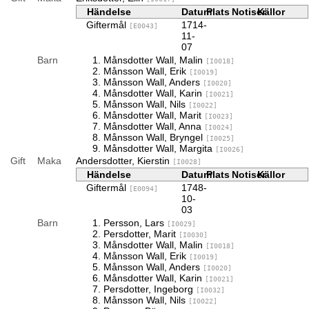
Händelse
Datum
Plats
Notiser
Källor
Giftermål
1714-
[E0043]
11-
07
Barn
Månsdotter Wall, Malin
[I0018]
Månsson Wall, Erik
[I0019]
Månsson Wall, Anders
[I0020]
Månsdotter Wall, Karin
[I0021]
Månsson Wall, Nils
[I0022]
Månsdotter Wall, Marit
[I0023]
Månsdotter Wall, Anna
[I0024]
Månsson Wall, Bryngel
[I0025]
Månsdotter Wall, Margita
[I0026]
Gift
Maka
Andersdotter, Kierstin
[I0028]
Händelse
Datum
Plats
Notiser
Källor
Giftermål
1748-
[E0094]
10-
03
Barn
Persson, Lars
[I0029]
Persdotter, Marit
[I0030]
Månsdotter Wall, Malin
[I0018]
Månsson Wall, Erik
[I0019]
Månsson Wall, Anders
[I0020]
Månsdotter Wall, Karin
[I0021]
Persdotter, Ingeborg
[I0032]
Månsson Wall, Nils
[I0022]