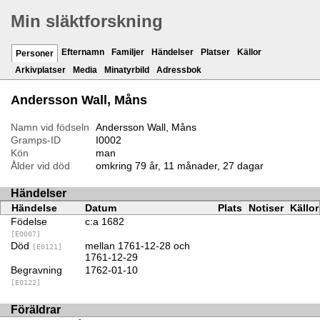
Min släktforskning
Efternamn
Familjer
Händelser
Platser
Källor
Personer
Arkivplatser
Media
Minatyrbild
Adressbok
Andersson Wall, Måns
Namn vid födseln
Andersson Wall, Måns
Gramps-ID
I0002
Kön
man
Ålder vid död
omkring 79 år, 11 månader, 27 dagar
Händelser
Händelse
Datum
Plats
Notiser
Källor
Födelse
c:a 1682
[E0007]
Död
mellan 1761-12-28 och
[E0121]
1761-12-29
Begravning
1762-01-10
[E0122]
Föräldrar