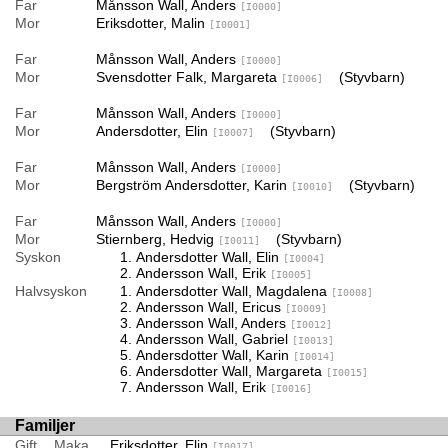
Far
Månsson Wall, Anders
[I0000]
Mor
Eriksdotter, Malin
[I0001]
Far
Månsson Wall, Anders
[I0000]
Mor
Svensdotter Falk, Margareta
(Styvbarn)
[I0006]
Far
Månsson Wall, Anders
[I0000]
Mor
Andersdotter, Elin
(Styvbarn)
[I0007]
Far
Månsson Wall, Anders
[I0000]
Mor
Bergström Andersdotter, Karin
(Styvbarn)
[I0010]
Far
Månsson Wall, Anders
[I0000]
Mor
Stiernberg, Hedvig
(Styvbarn)
[I0011]
Syskon
Andersdotter Wall, Elin
[I0004]
Andersson Wall, Erik
[I0005]
Halvsyskon
Andersdotter Wall, Magdalena
[I0008]
Andersson Wall, Ericus
[I0009]
Andersson Wall, Anders
[I0012]
Andersson Wall, Gabriel
[I0013]
Andersdotter Wall, Karin
[I0014]
Andersdotter Wall, Margareta
[I0015]
Andersson Wall, Erik
[I0016]
Familjer
Gift
Maka
Eriksdotter, Elin
[I0017]