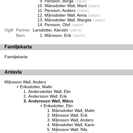
Persson, Börge
[I0033]
Månsdotter Wall, Marit
[I0023]
Persson, Anders
[I0034]
Månsdotter Wall, Anna
[I0024]
Månsdotter Wall, Margita
[I0026]
Persson, Olof
[I0035]
Ogift
Partner
Larsdotter, Kierstin
[I0074]
Barn
Månsson, Erik
[I0075]
Familjekarta
Familjekarta
Antavla
Månsson Wall, Anders
Eriksdotter, Malin
Andersdotter Wall, Elin
Andersson Wall, Erik
Andersson Wall, Måns
Eriksdotter, Elin
Månsdotter Wall, Malin
Månsson Wall, Erik
Månsson Wall, Anders
Månsdotter Wall, Karin
Månsson Wall, Nils