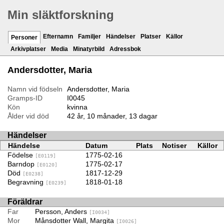
Min släktforskning
Efternamn
Familjer
Händelser
Platser
Källor
Personer
Arkivplatser
Media
Minatyrbild
Adressbok
Andersdotter, Maria
Namn vid födseln
Andersdotter, Maria
Gramps-ID
I0045
Kön
kvinna
Ålder vid död
42 år, 10 månader, 13 dagar
Händelser
Händelse
Datum
Plats
Notiser
Källor
Födelse
1775-02-16
[E0119]
Barndop
1775-02-17
[E0120]
Död
1817-12-29
[E0238]
Begravning
1818-01-18
[E0239]
Föräldrar
Far
Persson, Anders
[I0034]
Mor
Månsdotter Wall, Margita
[I0026]