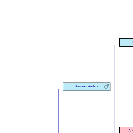
Persson, Anders
And