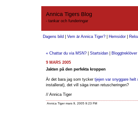
Annica Tigers Blog
- tankar och funderingar
Dagens bild
|
Vem är Annica Tiger?
|
Hemsidor
|
Relo
« Chattar du via MSN?
|
Startsidan
|
Bloggtreklöver
9 MARS 2005
Jakten på den perfekta kroppen
Är det bara jag som tycker
tjejen var snyggare helt 
installerat), det vill säga innan retuscheringen?
// Annica Tiger
Annica Tiger mars 9, 2005 9:23 FM