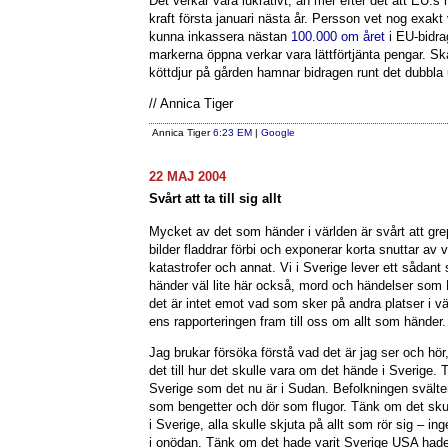
Det verkar vara lukrativt, än mer efter det att EU:s n
kraft första januari nästa år. Persson vet nog exakt
kunna inkassera nästan
100.000 om året
i EU-bidrag
markerna öppna verkar vara lättförtjänta pengar. Ska
köttdjur på gården hamnar bidragen runt det dubbla 
// Annica Tiger
Annica Tiger
6:23 EM
|
Google
22 MAJ 2004
Svårt att ta till sig allt
Mycket av det som händer i världen är svårt att gre
bilder fladdrar förbi och exponerar korta snuttar av vå
katastrofer och annat. Vi i Sverige lever ett sådant 
händer väl lite här också, mord och händelser som
det är intet emot vad som sker på andra platser i vä
ens rapporteringen fram till oss om allt som händer.
Jag brukar försöka förstå vad det är jag ser och hör
det till hur det skulle vara om det hände i Sverige. 
Sverige som det nu är i Sudan. Befolkningen svälte
som bengetter och dör som flugor. Tänk om det skul
i Sverige, alla skulle skjuta på allt som rör sig – in
i onödan. Tänk om det hade varit Sverige USA hade i