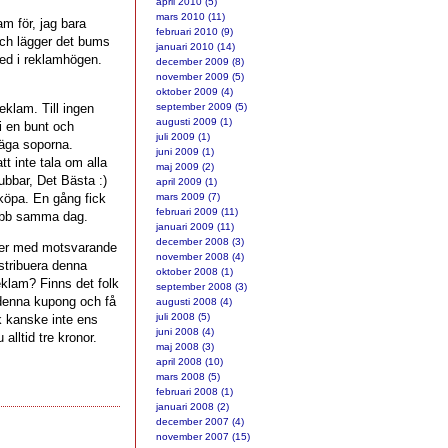
april 2010 (5)
mars 2010 (11)
am för, jag bara
februari 2010 (9)
och lägger det bums
januari 2010 (14)
med i reklamhögen.
december 2009 (8)
november 2009 (5)
oktober 2009 (4)
eklam. Till ingen
september 2009 (5)
augusti 2009 (1)
 i en bunt och
juli 2009 (1)
 säga soporna.
juni 2009 (1)
t inte tala om alla
maj 2009 (2)
ubbar, Det Bästa :)
april 2009 (1)
 köpa. En gång fick
mars 2009 (7)
februari 2009 (11)
lubb samma dag.
januari 2009 (11)
december 2008 (3)
kter med motsvarande
november 2008 (4)
stribuera denna
oktober 2008 (1)
eklam? Finns det folk
september 2008 (3)
 denna kupong och få
augusti 2008 (4)
juli 2008 (5)
lk kanske inte ens
juni 2008 (4)
 alltid tre kronor.
maj 2008 (3)
april 2008 (10)
mars 2008 (5)
februari 2008 (1)
januari 2008 (2)
december 2007 (4)
november 2007 (15)