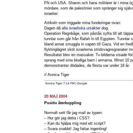
FN och USA. Sharon och hans militärer är i mina ög
mördare, som de palestinier som spränger sig själva 
israelier.
Artikeln som triggade mina funderingar ovan:
Dagen då
alla israeliska ursäkter
dog.
Operation Regnbåge, som påstås syfta till att täppa
tunnlar som går från Rafah in till Egypten. Tunnlar
bland annat smuggla in vapen till Gaza. Vid en fred
flyktinglägret sköt israelerna stridsvagnsgranater 
Resultatet blev en massaker. Tv-bilderna visade f
sprang med sina blodiga barn i armarna. Minst 10 p
demonstranter dödades, de flesta var under 18 år.
// Annica Tiger
Annica Tiger
7:14 FM
|
Google
20 MAJ 2004
Positiv återkoppling
Normalt sett får jag mail av typen:
– Hur gör jag detta i CSS?
– Kan du hjälpa mig med ett script?
– Svara snabbt! Jag fattar ingenting!