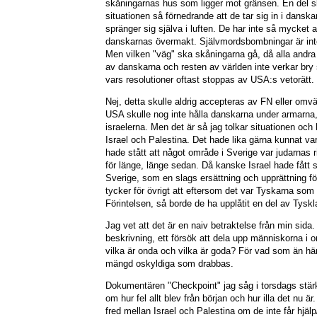
skåningarnas hus som ligger mot gränsen. En del s
situationen så förnedrande att de tar sig in i dansk
spränger sig själva i luften. De har inte så mycket 
danskarnas övermakt. Självmordsbombningar är inte 
Men vilken "väg" ska skåningarna gå, då alla andra
av danskarna och resten av världen inte verkar bry 
vars resolutioner oftast stoppas av USA:s vetorätt.
Nej, detta skulle aldrig accepteras av FN eller omvärl
USA skulle nog inte hålla danskarna under armarna
israelerna. Men det är så jag tolkar situationen och
Israel och Palestina. Det hade lika gärna kunnat var
hade stått att något område i Sverige var judarnas r
för länge, länge sedan. Då kanske Israel hade fått s
Sverige, som en slags ersättning och upprättning fö
tycker för övrigt att eftersom det var Tyskarna som 
Förintelsen, så borde de ha upplåtit en del av Tyskla
Jag vet att det är en naiv betraktelse från min sid
beskrivning, ett försök att dela upp människorna i
vilka är onda och vilka är goda? För vad som än händ
mängd oskyldiga som drabbas.
Dokumentären "Checkpoint" jag såg i torsdags stärk
om hur fel allt blev från början och hur illa det nu är
fred mellan Israel och Palestina om de inte får hjälp/