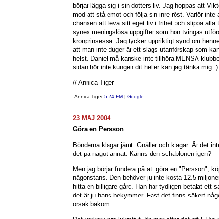
börjar lägga sig i sin dotters liv. Jag hoppas att Vikt
mod att stå emot och följa sin inre röst. Varför inte
chansen att leva sitt eget liv i frihet och slippa alla 
synes meningslösa uppgifter som hon tvingas utför
kronprinsessa. Jag tycker uppriktigt synd om hennes
att man inte duger är ett slags utanförskap som 
helst. Daniel må kanske inte tillhöra MENSA-klubb
sidan hör inte kungen dit heller kan jag tänka mig :)
// Annica Tiger
Annica Tiger
5:24 FM
|
Google
23 MAJ 2004
Göra en Persson
Bönderna klagar jämt. Gnäller och klagar. Är det int
det på något annat. Känns den schablonen igen?
Men jag börjar fundera på att göra en "Persson", k
någonstans. Den behöver ju inte kosta 12.5 miljone
hitta en billigare gård. Han har tydligen betalat ett s
det är ju hans bekymmer. Fast det finns säkert någ
orsak bakom.