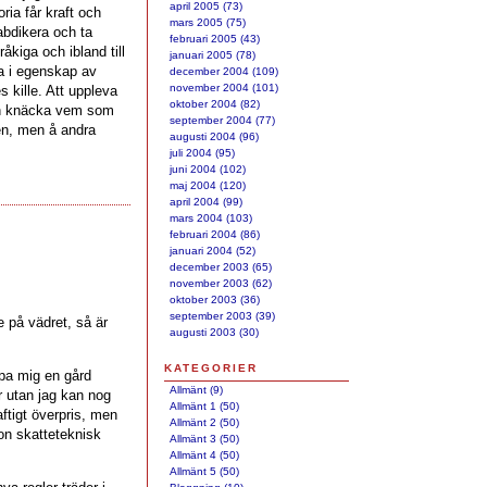
april 2005 (73)
oria får kraft och
mars 2005 (75)
 abdikera och ta
februari 2005 (43)
tråkiga och ibland till
januari 2005 (78)
a i egenskap av
december 2004 (109)
november 2004 (101)
 kille. Att uppleva
oktober 2004 (82)
kan knäcka vem som
september 2004 (77)
en, men å andra
augusti 2004 (96)
.
juli 2004 (95)
juni 2004 (102)
maj 2004 (120)
april 2004 (99)
mars 2004 (103)
februari 2004 (86)
januari 2004 (52)
december 2003 (65)
november 2003 (62)
oktober 2003 (36)
september 2003 (39)
e på vädret, så är
augusti 2003 (30)
KATEGORIER
öpa mig en gård
Allmänt (9)
r utan jag kan nog
Allmänt 1 (50)
aftigt överpris, men
Allmänt 2 (50)
on skatteteknisk
Allmänt 3 (50)
Allmänt 4 (50)
Allmänt 5 (50)