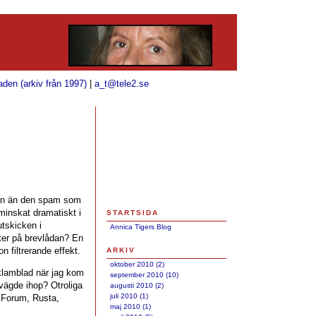
aden (arkiv från 1997)
|
a_t@tele2.se
ådan än den spam som
 minskat dramatiskt i
STARTSIDA
utskicken i
Annica Tigers Blog
lter på brevlådan? En
 filtrerande effekt.
ARKIV
oktober 2010 (2)
eklamblad när jag kom
september 2010 (10)
ägde ihop? Otroliga
augusti 2010 (2)
juli 2010 (1)
p Forum, Rusta,
maj 2010 (1)