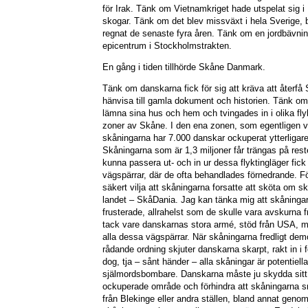
för Irak. Tänk om Vietnamkriget hade utspelat sig i 
skogar. Tänk om det blev missväxt i hela Sverige, ba
regnat de senaste fyra åren. Tänk om en jordbävn
epicentrum i Stockholmstrakten.
En gång i tiden tillhörde Skåne Danmark.
Tänk om danskarna fick för sig att kräva att återf
hänvisa till gamla dokument och historien. Tänk om 
lämna sina hus och hem och tvingades in i olika flyk
zoner av Skåne. I den ena zonen, som egentligen v
skåningarna har 7.000 danskar ockuperat ytterligar
Skåningarna som är 1,3 miljoner får trängas på rest
kunna passera ut- och in ur dessa flyktingläger fick
vägspärrar, där de ofta behandlades förnedrande. F
säkert vilja att skåningarna forsatte att sköta om sk
landet – SkåDania. Jag kan tänka mig att skåningarn
frusterade, allrahelst som de skulle vara avskurna f
tack vare danskarnas stora armé, stöd från USA, 
alla dessa vägspärrar. När skåningarna fredligt dem
rådande ordning skjuter danskarna skarpt, rakt in 
dog, tja – sånt händer – alla skåningar är potentiella
själmordsbombare. Danskarna måste ju skydda sitt
ockuperade område och förhindra att skåningarna s
från Blekinge eller andra ställen, bland annat geno