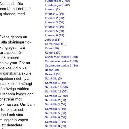
Funderingar 2 (50)
Norrlands täta
Funderingar 3 (42)
ra för att det inte
Internet (2)
ing skedde, med
Internet 1 (50)
Internet 2 (50)
Internet 3 (50)
Internet 4 (50)
Internet 5 (50)
Internet 6 (43)
å Skåne genom att
Jobbet (33)
alla skåningar fick
Kemoterapi (12)
tingläger, i två
Kultur (16)
ar avsedd för
Kultur 1 (50)
Osorterade tankar 1 (50)
e 25 procent.
Osorterade tankar 2 (50)
en av ytan. För att
Osorterade tankar 3 (34)
 de köa vid olika
Resor (19)
ör danskarna skulle
Resor 1 (50)
itjobben i det nya
Samhälle (5)
Samhälle 1 (50)
a skulle bli väldigt
Samhälle 10 (50)
rån övriga världen
Samhälle 11 (50)
murar som byggs och
Samhälle 12 (50)
onstrerar mot
Samhälle 2 (50)
i folkmassan. Om barn
Samhälle 3 (50)
Samhälle 4 (50)
 terrorister och
Samhälle 5 (50)
 land och sina
Samhälle 6 (50)
mugglar in vapen
Samhälle 7 (50)
m att demolera
Samhälle 8 (50)