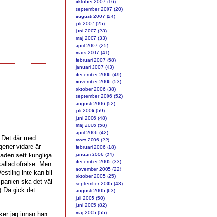
oktober 2007 (16)
september 2007 (20)
augusti 2007 (24)
juli 2007 (25)
juni 2007 (23)
maj 2007 (33)
april 2007 (25)
mars 2007 (41)
februari 2007 (58)
januari 2007 (43)
december 2006 (49)
november 2006 (53)
oktober 2006 (38)
september 2006 (52)
augusti 2006 (52)
juli 2006 (59)
juni 2006 (48)
maj 2006 (58)
april 2006 (42)
? Det där med
mars 2006 (22)
 gener vidare är
februari 2006 (18)
aden sett kungliga
januari 2006 (34)
december 2005 (33)
 kallad ofrälse. Men
november 2005 (22)
stling inte kan bli
oktober 2005 (25)
panien ska det väl
september 2005 (43)
:) Då gick det
augusti 2005 (63)
juli 2005 (50)
juni 2005 (82)
maj 2005 (55)
ker jag innan han