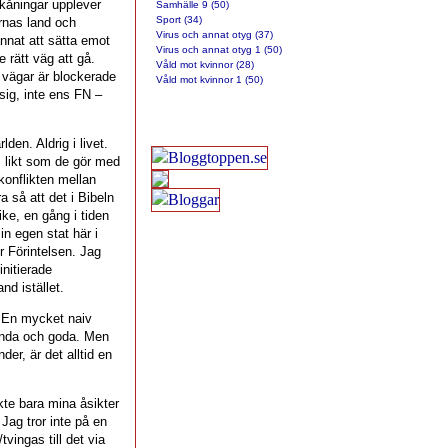
kåningar upplever
Samhälle 9 (50)
Sport (34)
arnas land och
Virus och annat otyg (37)
annat att sätta emot
Virus och annat otyg 1 (50)
rätt väg att gå.
Våld mot kvinnor (28)
 vägar är blockerade
Våld mot kvinnor 1 (50)
sig, inte ens FN –
den. Aldrig i livet.
, likt som de gör med
 konflikten mellan
a så att det i Bibeln
ike, en gång i tiden
in egen stat här i
r Förintelsen. Jag
initierade
nd istället.
a. En mycket naiv
 onda och goda. Men
er, är det alltid en
te bara mina åsikter
. Jag tror inte på en
tvingas till det via