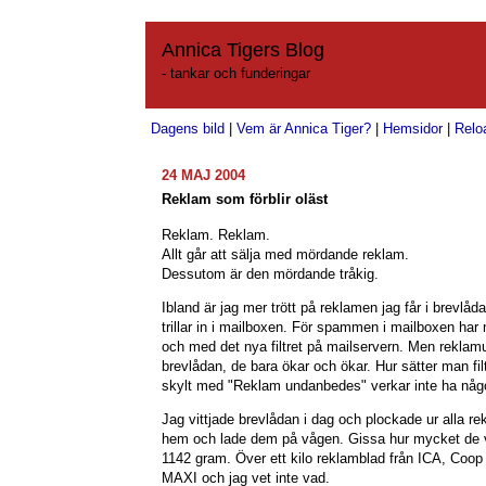
Annica Tigers Blog
- tankar och funderingar
Dagens bild
|
Vem är Annica Tiger?
|
Hemsidor
|
Relo
24 MAJ 2004
Reklam som förblir oläst
Reklam. Reklam.
Allt går att sälja med mördande reklam.
Dessutom är den mördande tråkig.
Ibland är jag mer trött på reklamen jag får i brevl
trillar in i mailboxen. För spammen i mailboxen har
och med det nya filtret på mailservern. Men reklam
brevlådan, de bara ökar och ökar. Hur sätter man fi
skylt med "Reklam undanbedes" verkar inte ha någon
Jag vittjade brevlådan i dag och plockade ur alla r
hem och lade dem på vågen. Gissa hur mycket de v
1142 gram. Över ett kilo reklamblad från ICA, Coo
MAXI och jag vet inte vad.