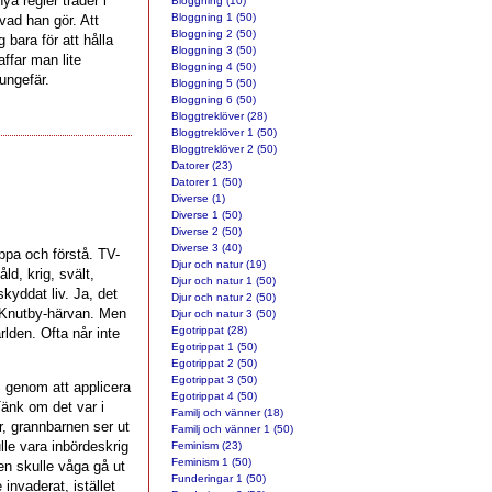
ya regler träder i
Bloggning (10)
Bloggning 1 (50)
 vad han gör. Att
Bloggning 2 (50)
 bara för att hålla
Bloggning 3 (50)
ffar man lite
Bloggning 4 (50)
ungefär.
Bloggning 5 (50)
Bloggning 6 (50)
Bloggtreklöver (28)
Bloggtreklöver 1 (50)
Bloggtreklöver 2 (50)
Datorer (23)
Datorer 1 (50)
Diverse (1)
Diverse 1 (50)
Diverse 2 (50)
Diverse 3 (40)
ppa och förstå. TV-
Djur och natur (19)
ld, krig, svält,
Djur och natur 1 (50)
skyddat liv. Ja, det
Djur och natur 2 (50)
 Knutby-härvan. Men
Djur och natur 3 (50)
Egotrippat (28)
rlden. Ofta når inte
Egotrippat 1 (50)
Egotrippat 2 (50)
Egotrippat 3 (50)
, genom att applicera
Egotrippat 4 (50)
Tänk om det var i
Familj och vänner (18)
r, grannbarnen ser ut
Familj och vänner 1 (50)
le vara inbördeskrig
Feminism (23)
Feminism 1 (50)
gen skulle våga gå ut
Funderingar 1 (50)
nvaderat, istället