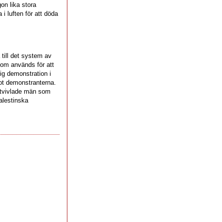
on lika stora
i luften för att döda
 till det system av
 som används för att
lig demonstration i
mot demonstranterna.
örtvivlade män som
alestinska