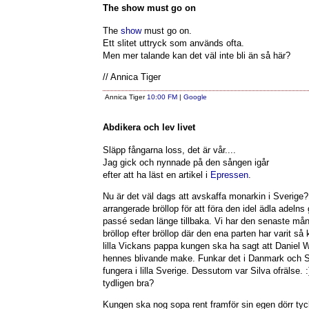
The show must go on
The
show
must go on.
Ett slitet uttryck som används ofta.
Men mer talande kan det väl inte bli än så här?
// Annica Tiger
Annica Tiger
10:00 FM
|
Google
Abdikera och lev livet
Släpp fångarna loss, det är vår....
Jag gick och nynnade på den sången igår
efter att ha läst en artikel i
Epressen
.
Nu är det väl dags att avskaffa monarkin i Sverige
arrangerade bröllop för att föra den idel ädla adelns
passé sedan länge tillbaka. Vi har den senaste mån
bröllop efter bröllop där den ena parten har varit så
lilla Vickans pappa kungen ska ha sagt att Daniel We
hennes blivande make. Funkar det i Danmark och S
fungera i lilla Sverige. Dessutom var Silva ofrälse. 
tydligen bra?
Kungen ska nog sopa rent framför sin egen dörr tyc