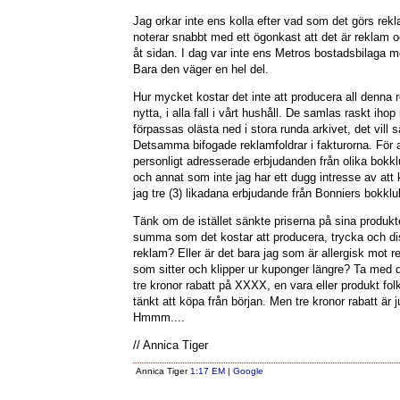
Jag orkar inte ens kolla efter vad som det görs rekl
noterar snabbt med ett ögonkast att det är reklam 
åt sidan. I dag var inte ens Metros bostadsbilaga 
Bara den väger en hel del.
Hur mycket kostar det inte att producera all denna r
nytta, i alla fall i vårt hushåll. De samlas raskt ihop
förpassas olästa ned i stora runda arkivet, det vill
Detsamma bifogade reklamfoldrar i fakturorna. För at
personligt adresserade erbjudanden från olika bokkl
och annat som inte jag har ett dugg intresse av att
jag tre (3) likadana erbjudande från Bonniers bokk
Tänk om de istället sänkte priserna på sina produ
summa som det kostar att producera, trycka och di
reklam? Eller är det bara jag som är allergisk mot r
som sitter och klipper ur kuponger längre? Ta med
tre kronor rabatt på XXXX, en vara eller produkt fo
tänkt att köpa från början. Men tre kronor rabatt är ju
Hmmm....
// Annica Tiger
Annica Tiger
1:17 EM
|
Google