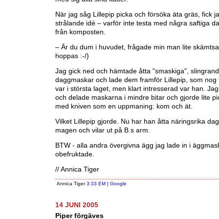
När jag såg Lillepip picka och försöka äta gräs, fick j
strålande idé – varför inte testa med några saftiga 
från komposten.
– Är du dum i huvudet, frågade min man lite skämtsa
hoppas :-/)
Jag gick ned och hämtade åtta "smaskiga", slingran
daggmaskar och lade dem framför Lillepip, som nog t
var i största laget, men klart intresserad var han. Ja
och delade maskarna i mindre bitar och gjorde lite pi
med kniven som en uppmaning: kom och ät.
Vilket Lillepip gjorde. Nu har han åtta näringsrika da
magen och vilar ut på B.s arm.
BTW - alla andra övergivna ägg jag lade in i äggmas
obefruktade.
// Annica Tiger
Annica Tiger
3:33 EM
|
Google
14 JUNI 2005
Piper förgäves