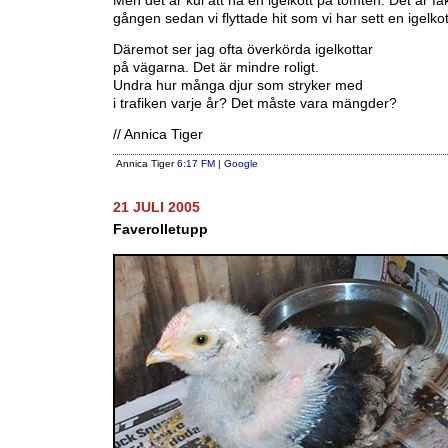
Men det är kul att ha en igelkott på tomten. Det är fak
gången sedan vi flyttade hit som vi har sett en igelkot
Däremot ser jag ofta överkörda igelkottar
på vägarna. Det är mindre roligt.
Undra hur många djur som stryker med
i trafiken varje år? Det måste vara mängder?
// Annica Tiger
Annica Tiger
6:17 FM
|
Google
21 JULI 2005
Faverolletupp