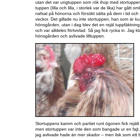
utan det var ungtuppen som rök ihop med stortuppen.
tuppen (lilla och lilla, i storlek var de lika) har gått o
nafsat på hönorna och försökt sätta på dem i tid och o
veckor. Det gillade nu inte stortuppen, han som är ku
hönsgården, utan i dag blev det en rejäl tuppfäktning
och var alldeles förtvivlad. Så jag fick rycka in. Jag kl
hönsgården och avlivade lilltuppen.
Stortuppens kamm och partiet runt ögonen fick rejält
men stortuppen var inte den som bangade ur en fajt, f
jag avlivade hade än mer skador – men ilsk som ett b