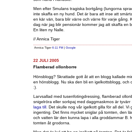
Men efter Smulans tragiska bortgång (lungorna sprack
inte skaffa en ny hund. Det är bara att inse att smärta
en kär vän, bara blir värre och värre för varje gång.
dag när jag blir pensionär kommer jag att skaffa en b
En liten ny Nalle.
// Annica Tiger
Annica Tiger
6:11 FM
|
Google
22 JULI 2005
Flamberad ollonborre
Hönsblogg? Skrattade gott åt att en blogg kallade mi
en hönsblogg. Nu ska den bli en igelkottsblogg, och
:).
Larvsallad med tusenfotingdressing, flamberad ollo
snigelröra eller sorkpaj med daggmaskmos är tyvärr
laga till
. Det skulle nog vår igelkott gilla för all del. Vi
ingenting. Det finns mycket sniglar på tomten, den lär
och vatten lär den kunna lapa i alla groddammar B. h
tomten åt grodorna.