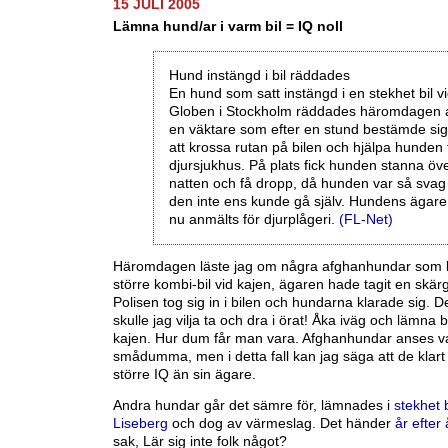
15 JULI 2005
Lämna hund/ar i varm bil = IQ noll
Hund instängd i bil räddades
En hund som satt instängd i en stekhet bil v
Globen i Stockholm räddades häromdagen 
en väktare som efter en stund bestämde sig
att krossa rutan på bilen och hjälpa hunden ti
djursjukhus. På plats fick hunden stanna öv
natten och få dropp, då hunden var så svag 
den inte ens kunde gå själv. Hundens ägare
nu anmälts för djurplågeri.
(FL-Net)
Häromdagen läste jag om några afghanhundar som l
större kombi-bil vid kajen, ägaren hade tagit en skär
Polisen tog sig in i bilen och hundarna klarade sig. 
skulle jag vilja ta och dra i örat! Åka iväg och lämna 
kajen. Hur dum får man vara. Afghanhundar anses va
smådumma, men i detta fall kan jag säga att de klart 
större IQ än sin ägare.
Andra hundar går det sämre för, lämnades i
stekhet b
Liseberg
och dog av värmeslag. Det händer
år efter 
sak, Lär sig inte folk något?