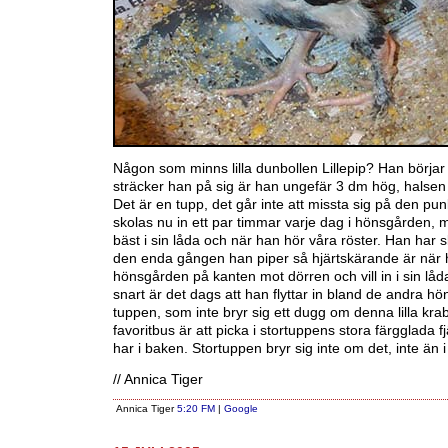
Någon som minns lilla dunbollen Lillepip? Han börjar b
sträcker han på sig är han ungefär 3 dm hög, halsen
Det är en tupp, det går inte att missta sig på den pu
skolas nu in ett par timmar varje dag i hönsgården, 
bäst i sin låda och när han hör våra röster. Han har s
den enda gången han piper så hjärtskärande är när h
hönsgården på kanten mot dörren och vill in i sin lå
snart är det dags att han flyttar in bland de andra h
tuppen, som inte bryr sig ett dugg om denna lilla kraba
favoritbus är att picka i stortuppens stora färgglada f
har i baken. Stortuppen bryr sig inte om det, inte än i al
// Annica Tiger
Annica Tiger
5:20 FM
|
Google