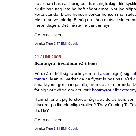
nu är han bara är busig och har långtråkigt, lite kyck
skulle han nog inte ha haft något emot. När jag släp
korta stunder bland hönsen verkar hönsen mer rädda 
Men man vet aldrig. B. såg en höna glufsa i sig en 
häromdagen. Det måste ha varit en syn.
// Annica Tiger
Annica Tiger
2:47 EM
|
Google
21 JUNI 2005
Svartmyror invaderar vårt hem
Förra året höll sig svartmyrorna (
Lasius niger
) sig i
al
tomten
. Men nu verkar de ha flyttat in hos oss. Vad
små krypen gör ju ingen illa, men de är irriterande. 
för sig varit värre om det varit
hästmyror eller etterm
Hämnd för att jag förstörde några av deras bon, so
placerat på lite olämliga ställen? They Coming To T
Ha Ha?
// Annica Tiger
Annica Tiger
1:38 EM
|
Google