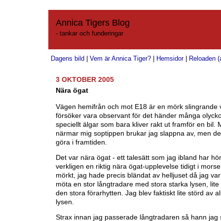
Annica Tigers Blog
- tankar och funderingar
Dagens bild
|
Vem är Annica Tiger?
|
Hemsidor
|
Reloaden (a
3 OKTOBER 2005
Nära ögat
Vägen hemifrån och mot E18 är en mörk slingrande 
försöker vara observant för det händer många olycko
speciellt älgar som bara kliver rakt ut framför en bil.
närmar mig soptippen brukar jag slappna av, men det 
göra i framtiden.
Det var nära ögat - ett talesätt som jag ibland har hö
verkligen en riktig nära ögat-upplevelse tidigt i morse
mörkt, jag hade precis bländat av helljuset då jag va
möta en stor långtradare med stora starka lysen, lite
den stora förarhytten. Jag blev faktiskt lite störd av a
lysen.
Strax innan jag passerade långtradaren så hann jag 