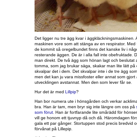
Det ligger nu tre ägg kvar i äggkläckningsmaskinen. 
maskinen vore som att stänga av en respirator. Med 
de kommit så oregelbundet finns det kanske liv i någ
resterande äggen. De är i alla fall inte obefruktade. 
man direkt. De två ägg som hönan lagt och beslutat a
tomma, som jag brukar säga, skakar man lite lätt på
skvalpar det i dem. Det skvalpar inte i de tre ägg som
men det kan ju vara missfoster eller annat som gjort 
utvecklingen avstannat. Men den som lever får se.
Hur det är med
Lillpip
?
Han bor numera ute i hönsgården och verkar acklima
bra. Han är tam, men bryr sig inte längre om oss på
som förut
. Han är fortfarande lite smårädd för höns
vill ge honom ett tjuvnyp då och då. Häromdagen för
gala ett par gånger. Stortuppen stod precis bredvid o
förvånat på Lillepip.