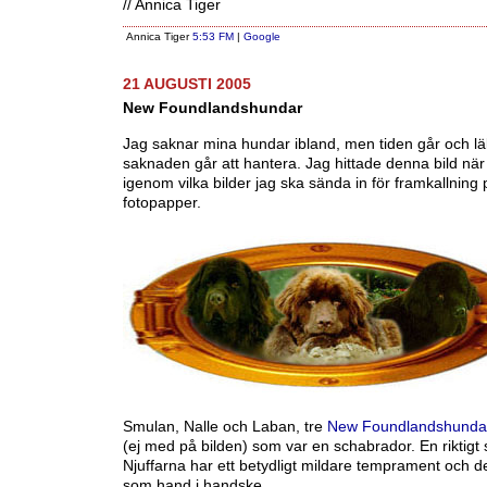
// Annica Tiger
Annica Tiger
5:53 FM
|
Google
21 AUGUSTI 2005
New Foundlandshundar
Jag saknar mina hundar ibland, men tiden går och läk
saknaden går att hantera. Jag hittade denna bild när
igenom vilka bilder jag ska sända in för framkallning 
fotopapper.
Smulan, Nalle och Laban, tre
New Foundlandshunda
(ej med på bilden) som var en schabrador. En riktigt
Njuffarna har ett betydligt mildare temprament och d
som hand i handske.