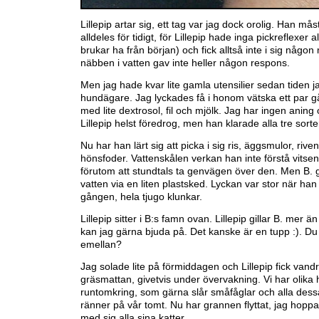
Lillepip artar sig, ett tag var jag dock orolig. Han mås
alldeles för tidigt, för Lillepip hade inga pickreflexer al
brukar ha från början) och fick alltså inte i sig någon 
näbben i vatten gav inte heller någon respons.
Men jag hade kvar lite gamla utensilier sedan tiden j
hundägare. Jag lyckades få i honom vätska ett par g
med lite dextrosol, fil och mjölk. Jag har ingen anin
Lillepip helst föredrog, men han klarade alla tre sorte
Nu har han lärt sig att picka i sig ris, äggsmulor, rive
hönsfoder. Vattenskålen verkan han inte förstå vitse
förutom att stundtals ta genvägen över den. Men B.
vatten via en liten plastsked. Lyckan var stor när han
gången, hela tjugo klunkar.
Lillepip sitter i B:s famn ovan. Lillepip gillar B. mer ä
kan jag gärna bjuda på. Det kanske är en tupp :). Du
emellan?
Jag solade lite på förmiddagen och Lillepip fick vand
gräsmattan, givetvis under övervakning. Vi har olika
runtomkring, som gärna slår småfåglar och alla dess
ränner på vår tomt. Nu har grannen flyttat, jag hopp
med sig alla sina katter.