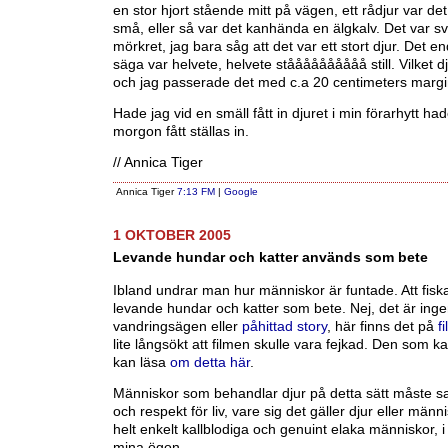
en stor hjort stående mitt på vägen, ett rådjur var det
små, eller så var det kanhända en älgkalv. Det var svå
mörkret, jag bara såg att det var ett stort djur. Det e
säga var helvete, helvete ståååååååååå still. Vilket d
och jag passerade det med c.a 20 centimeters margi
Hade jag vid en smäll fått in djuret i min förarhytt ha
morgon fått ställas in.
// Annica Tiger
Annica Tiger
7:13 FM
|
Google
1 OKTOBER 2005
Levande hundar och katter används som bete
Ibland undrar man hur människor är funtade. Att fis
levande hundar och katter som bete. Nej, det är ing
vandringsägen eller
påhittad story
, här finns det på
f
lite långsökt att filmen skulle vara fejkad. Den som k
kan läsa
om detta här
.
Människor som behandlar djur på detta sätt måste s
och respekt för liv, vare sig det gäller djur eller männ
helt enkelt kallblodiga och genuint elaka människor, i al
mina ögon.