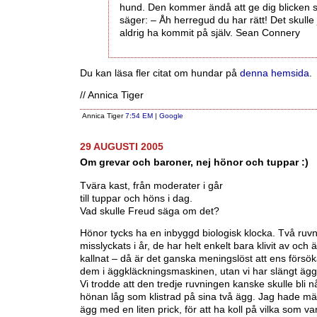
hund. Den kommer ändå att ge dig blicken
säger: – Åh herregud du har rätt! Det skulle
aldrig ha kommit på själv. Sean Connery
Du kan läsa fler citat om hundar på
denna hemsida
.
// Annica Tiger
Annica Tiger
7:54 EM
|
Google
29 AUGUSTI 2005
Om grevar och baroner, nej hönor och tuppar :)
Tvära kast, från moderater i går
till tuppar och höns i dag.
Vad skulle Freud säga om det?
Hönor tycks ha en inbyggd biologisk klocka. Två ruv
misslyckats i år, de har helt enkelt bara klivit av och
kallnat – då är det ganska meningslöst att ens försök
dem i äggkläckningsmaskinen, utan vi har slängt ägg
Vi trodde att den tredje ruvningen kanske skulle bli 
hönan låg som klistrad på sina två ägg. Jag hade mä
ägg med en liten prick, för att ha koll på vilka som v