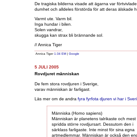
De tragiska bilderna visade att ägarna var förtvivlade
dumhet och alldeles förstörda för att deras älskade 
Varmt ute. Varm bil.
Inga hundar i bilen.
Solen vandrar,
skugga kan strax bli brännande sol.
// Annica Tiger
Annica Tiger
1:34 EM
|
Google
5 JULI 2005
Rovdjuret människan
De fem stora rovdjuren i Sverige,
varav människan är farligast.
Läs mer om de andra
fyra fyrfota djuren vi har i Sver
Människa (Homo sapiens)
Människan är planetens talrikaste och mest
spridda större rovdjursart. Dessutom den i
särklass farligaste. Inte minst för sina egna
artmedlemmar. Människan är också den en