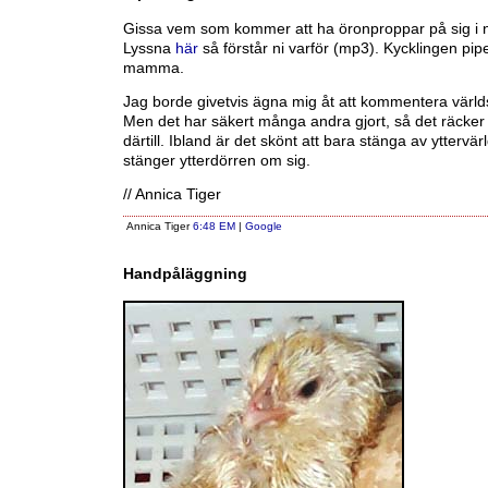
Gissa vem som kommer att ha öronproppar på sig i n
Lyssna
här
så förstår ni varför (mp3). Kycklingen pipe
mamma.
Jag borde givetvis ägna mig åt att kommentera värld
Men det har säkert många andra gjort, så det räcke
därtill. Ibland är det skönt att bara stänga av yttervär
stänger ytterdörren om sig.
// Annica Tiger
Annica Tiger
6:48 EM
|
Google
Handpåläggning