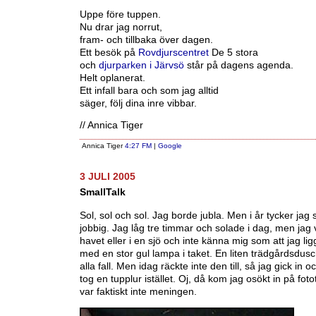
Uppe före tuppen.
Nu drar jag norrut,
fram- och tillbaka över dagen.
Ett besök på
Rovdjurscentret
De 5 stora
och
djurparken i Järvsö
står på dagens agenda.
Helt oplanerat.
Ett infall bara och som jag alltid
säger, följ dina inre vibbar.
// Annica Tiger
Annica Tiger
4:27 FM
|
Google
3 JULI 2005
SmallTalk
Sol, sol och sol. Jag borde jubla. Men i år tycker jag 
jobbig. Jag låg tre timmar och solade i dag, men jag v
havet eller i en sjö och inte känna mig som att jag lig
med en stor gul lampa i taket. En liten trädgårdsdusch
alla fall. Men idag räckte inte den till, så jag gick in 
tog en tupplur istället. Oj, då kom jag osökt in på fot
var faktiskt inte meningen.