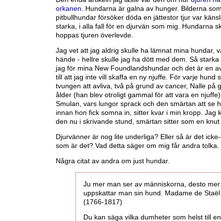
orkanen
. Hundarna är galna av hunger. Bilderna som
pitbullhundar försöker döda en jättestor tjur var kän
starka, i alla fall för en djurvän som mig. Hundarna s
hoppas tjuren överlevde.
Jag vet att jag aldrig skulle ha lämnat mina hundar,
hände - hellre skulle jag ha dött med dem. Så starka
jag för mina New Foundlandshundar och det är en av
till att jag inte vill skaffa en ny njuffe. För varje hund
tvungen att avliva, två på grund av cancer, Nalle på 
ålder (han blev otroligt gammal för att vara en njuffe) 
Smulan, vars lungor sprack och den smärtan att se h
innan hon fick somna in, sitter kvar i min kropp. Jag
den nu i skrivande stund, smärtan sitter som en knut 
Djurvänner är nog lite underliga? Eller så är det icke
som är det? Vad detta säger om mig får andra tolka.
Några citat av andra om just hundar.
Ju mer man ser av människorna, desto mer
uppskattar man sin hund. Madame de Staël
(1766-1817)
Du kan säga vilka dumheter som helst till en