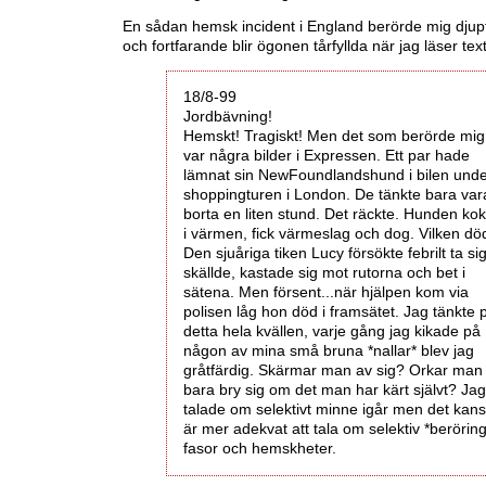
En sådan hemsk incident i England berörde mig djup
och fortfarande blir ögonen tårfyllda när jag läser tex
18/8-99
Jordbävning!
Hemskt! Tragiskt! Men det som berörde mig
var några bilder i Expressen. Ett par hade
lämnat sin NewFoundlandshund i bilen und
shoppingturen i London. De tänkte bara var
borta en liten stund. Det räckte. Hunden ko
i värmen, fick värmeslag och dog. Vilken dö
Den sjuåriga tiken Lucy försökte febrilt ta sig
skällde, kastade sig mot rutorna och bet i
sätena. Men försent...när hjälpen kom via
polisen låg hon död i framsätet. Jag tänkte 
detta hela kvällen, varje gång jag kikade på
någon av mina små bruna *nallar* blev jag
gråtfärdig. Skärmar man av sig? Orkar man
bara bry sig om det man har kärt självt? Jag
talade om selektivt minne igår men det kan
är mer adekvat att tala om selektiv *berörin
fasor och hemskheter.