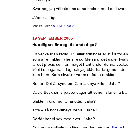
Svar nej, jag vill inte ens agna kroken med en levan
// Annica Tiger
Annica Tiger
7:53 EM
|
Google
19 SEPTEMBER 2005
Hundägare är nog lite underliga?
En vecka utan radio, TV eller tidningar är svårt för e
som är en riktig nyhetsfreak. Men när det gäller kväl
är det precis som om något hänt under denna vecka
köpt tidningarna i dag och jag bläddrade igenom dem
kom hem. Bara skvaller var min första reaktion.
Runar: Det är synd om Carolas nya kille....Jaha?
David Beckhams pappa sägar att sonen slår sina bar
Släkten i krig mot Charlotte...Jaha?
Titta – så bor Britneys bebis...Jaha?
Därför har vi sex med exet...Jaha?
Den enda artikeln jag läste var den om hur
djuren har