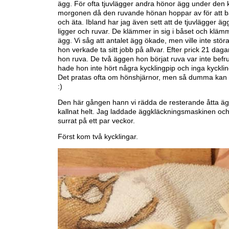
ägg. För ofta tjuvlägger andra hönor ägg under den k
morgonen då den ruvande hönan hoppar av för att ba
och äta. Ibland har jag även sett att de tjuvlägger äg
ligger och ruvar. De klämmer in sig i båset och klämm
ägg. Vi såg att antalet ägg ökade, men ville inte stö
hon verkade ta sitt jobb på allvar. Efter prick 21 daga
hon ruva. De två äggen hon börjat ruva var inte befru
hade hon inte hört några kycklingpip och inga kycklin
Det pratas ofta om hönshjärnor, men så dumma kan d
:)
Den här gången hann vi rädda de resterande åtta ä
kallnat helt. Jag laddade äggkläckningsmaskinen oc
surrat på ett par veckor.
Först kom två kycklingar.