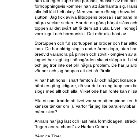
han fått egen kupé med parasoll, massor av mat och
förhoppningsvis kommer han att återhämta sig. Hans
alla fall läkt helt okey. Men vad som rör sig i huvudet
sjutton. Jag fick avliva lilltuppens brorsa i samband 
några veckor sedan. Har de en gång börjat slåss och
toppen är det svårt att få dem att sluta. Livet i höns
vara lugnt och harmoniskt. Det mår alla bäst av.
Stortuppen och f.d stortuppen är bröder och har alltid
ihop. De har aldrig slagits under årens lopp, utan har a
bredvid varandra på pinnen och sovit - omgiven av al
lugnet har lagt sig i hönsgården ska vi släppa in f.d 
och jag tror inte det blir några problem. De har ju allti
vänner och jag hoppas att det så förblir.
Vi har haft höns i snart femton år och något liknande
hänt en gång tidigare, då var det en ung tupp som fi
slogs med allt och alla. Vilket öde han rönte kan ni s
Alla ni som trodde att livet var som på en pinne i en
kanske tänker om :). Varför får jag lite parallellvibba
människor?
Annars har jag läst och läst hela förmiddagen, sträck
"Ingen andra chans" av Harlan Coben.
//Annica Tiger