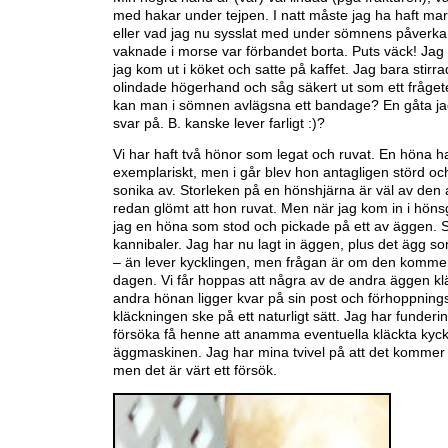
med hakar under tejpen. I natt måste jag ha haft m
eller vad jag nu sysslat med under sömnens påverkan
vaknade i morse var förbandet borta. Puts väck! Jag
jag kom ut i köket och satte på kaffet. Jag bara stirr
olindade högerhand och såg säkert ut som ett fråge
kan man i sömnen avlägsna ett bandage? En gåta jag 
svar på. B. kanske lever farligt :)?
Vi har haft två hönor som legat och ruvat. En höna ha
exemplariskt, men i går blev hon antagligen störd o
sonika av. Storleken på en hönshjärna är väl av den 
redan glömt att hon ruvat. Men när jag kom in i hön
jag en höna som stod och pickade på ett av äggen.
kannibaler. Jag har nu lagt in äggen, plus det ägg s
– än lever kycklingen, men frågan är om den kommer
dagen. Vi får hoppas att några av de andra äggen kl
andra hönan ligger kvar på sin post och förhoppnin
kläckningen ske på ett naturligt sätt. Jag har funderi
försöka få henne att anamma eventuella kläckta kyckl
äggmaskinen. Jag har mina tvivel på att det kommer 
men det är värt ett försök.