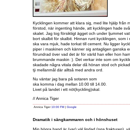
Kycklingen kommer att klara sig, med lite hjälp från 
förstod, när ingenting hände, att kycklingen hade svårt
skalet. Jag tog försiktigt ägget och under ljummet vat
bort skalbit för skalbit. Hinnan runt kycklingen, som i 
ska vara mjuk, hade torkat till cement. Nu ligger kyc
piper i maskinen och känner sig antagligen ganska 
förundrad över vad det är för värld han eller hon ham
brummande maskin :). Det verkar inte som om kyckl
skadade några vitala delar då hönan stod och pickad
tji mellanmål där alltså med andra ord.
Nu väntar jag bara på sotaren som
ska komma i dag mellan 10.00 till 14.00.
Livet på landet i ett nöt(kyckling)skal.
// Annica Tiger
Annica Tiger
10:00 FM
|
Google
Dramatik i sängkammaren och i hönshuset
Min högra hand är (var) väl lindad (pga frakturen), vä