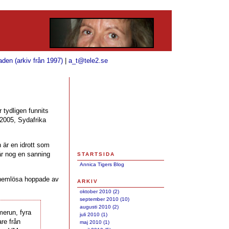
aden (arkiv från 1997)
|
a_t@tele2.se
 tydligen funnits
2005, Sydafrika
n är en idrott som
är nog en sanning
STARTSIDA
Annica Tigers Blog
 hemlösa hoppade av
ARKIV
oktober 2010 (2)
september 2010 (10)
augusti 2010 (2)
merun, fyra
juli 2010 (1)
are från
maj 2010 (1)