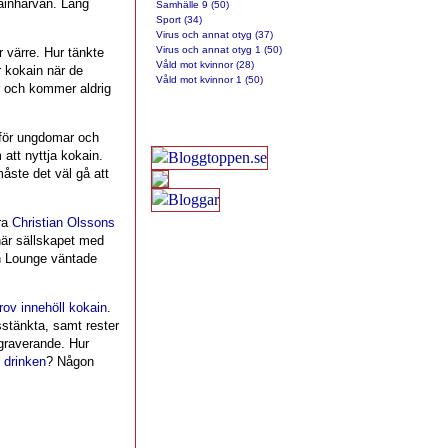
ainhärvan. Lång
Samhälle 9 (50)
Sport (34)
Virus och annat otyg (37)
Virus och annat otyg 1 (50)
 värre. Hur tänkte
Våld mot kvinnor (28)
 kokain när de
Våld mot kvinnor 1 (50)
r och kommer aldrig
 för ungdomar och
 att nyttja kokain.
måste det väl gå att
öra
Christian Olssons
när sällskapet med
n Lounge väntade
rov innehöll kokain
.
stänkta, samt rester
graverande. Hur
i drinken
? Någon