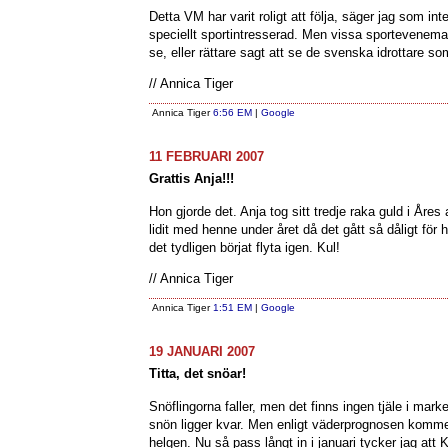
Detta VM har varit roligt att följa, säger jag som in
speciellt sportintresserad. Men vissa sporteveneman
se, eller rättare sagt att se de svenska idrottare so
// Annica Tiger
Annica Tiger
6:56 EM
|
Google
11 FEBRUARI 2007
Grattis Anja!!!
Hon gjorde det. Anja tog sitt tredje raka guld i Åres
lidit med henne under året då det gått så dåligt för
det tydligen börjat flyta igen. Kul!
// Annica Tiger
Annica Tiger
1:51 EM
|
Google
19 JANUARI 2007
Titta, det snöar!
Snöflingorna faller, men det finns ingen tjäle i mark
snön ligger kvar. Men enligt väderprognosen komme
helgen. Nu så pass långt in i januari tycker jag at