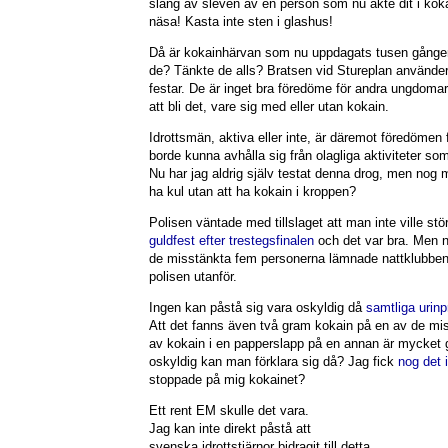
släng av sleven av en person som nu åkte dit i kok
näsa! Kasta inte sten i glashus!
Då är kokainhärvan som nu uppdagats tusen gånger
de? Tänkte de alls? Bratsen vid Stureplan använder
festar. De är inget bra föredöme för andra ungdoma
att bli det, vare sig med eller utan kokain.
Idrottsmän, aktiva eller inte, är däremot föredömen
borde kunna avhålla sig från olagliga aktiviteter som
Nu har jag aldrig själv testat denna drog, men nog 
ha kul utan att ha kokain i kroppen?
Polisen väntade med tillslaget att man inte ville st
guldfest efter trestegsfinalen
och det var bra. Men 
de misstänkta fem personerna lämnade nattklubbe
polisen utanför.
Ingen kan påstå sig vara oskyldig då
samtliga urinp
Att det fanns även två gram kokain på en av de mis
av kokain i en papperslapp på en annan är mycket 
oskyldig kan man förklara sig då? Jag fick
nog det 
stoppade på mig kokainet?
Ett rent EM skulle det vara.
Jag kan inte direkt påstå att
svenska idrottstjärnor bidragit till detta.