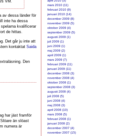
års VM.
april 2010 (5)
mars 2010 (11)
februari 2010 (9)
januari 2010 (14)
a av dessa länder för
december 2009 (8)
ill inte ha dessa
november 2009 (5)
spelarna kvalificerar
oktober 2009 (4)
rt de hittas.
september 2009 (5)
augusti 2009 (1)
. Det går ju inte att
juli 2009 (1)
stern kontaktat
Saida
juni 2009 (1)
maj 2009 (2)
april 2009 (1)
mars 2009 (7)
extraläsning. Den
februari 2009 (11)
januari 2009 (11)
december 2008 (3)
november 2008 (4)
oktober 2008 (1)
september 2008 (3)
augusti 2008 (4)
juli 2008 (5)
juni 2008 (4)
maj 2008 (3)
april 2008 (10)
mars 2008 (5)
Jag har jäst framför
februari 2008 (1)
 Slöare än slöast
januari 2008 (2)
om numera är
december 2007 (4)
november 2007 (15)