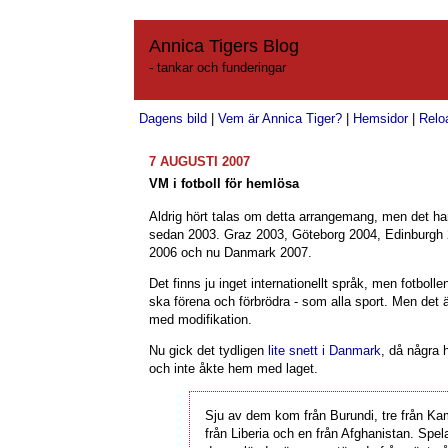
Annica Tigers Blog
- tankar och funderingar
Dagens bild
|
Vem är Annica Tiger?
|
Hemsidor
|
Relo
7 AUGUSTI 2007
VM i fotboll för hemlösa
Aldrig hört talas om detta arrangemang, men det har
sedan 2003. Graz 2003, Göteborg 2004, Edinburgh 
2006 och nu Danmark 2007.
Det finns ju inget internationellt språk, men fotbolle
ska förena och förbrödra - som alla sport. Men det 
med modifikation.
Nu gick det tydligen
lite snett i Danmark
, då några
och inte åkte hem med laget.
Sju av dem kom från Burundi, tre från Ka
från Liberia och en från Afghanistan. Spel