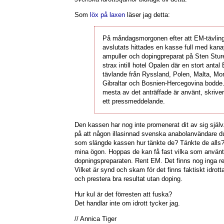
Som
löx på laxen
läser jag detta:
På måndagsmorgonen efter att EM-tävlin
avslutats hittades en kasse full med kana
ampuller och dopingpreparat på Sten Stur
strax intill hotel Opalen där en stort antal
tävlande från Ryssland, Polen, Malta, Mo
Gibraltar och Bosnien-Hercegovina bodde
mesta av det anträffade är använt, skriver
ett pressmeddelande.
Den kassen har nog inte promenerat dit av sig själv. 
på att någon illasinnad svenska anabolanvändare d
som slängde kassen hur tänkte de? Tänkte de alls? 
mina ögon. Hoppas de kan få fast vilka som använ
dopningspreparaten. Rent EM. Det finns nog inga re
Vilket är synd och skam för det finns faktiskt idrott
och prestera bra resultat utan doping.
Hur kul är det förresten att fuska?
Det handlar inte om idrott tycker jag.
// Annica Tiger