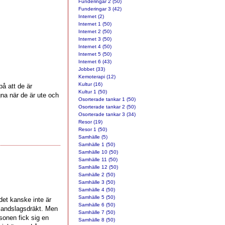
Funderingar 2 (50)
Funderingar 3 (42)
Internet (2)
Internet 1 (50)
Internet 2 (50)
Internet 3 (50)
Internet 4 (50)
Internet 5 (50)
Internet 6 (43)
Jobbet (33)
Kemoterapi (12)
Kultur (16)
å att de är
Kultur 1 (50)
gna när de är ute och
Osorterade tankar 1 (50)
Osorterade tankar 2 (50)
Osorterade tankar 3 (34)
Resor (19)
Resor 1 (50)
Samhälle (5)
Samhälle 1 (50)
Samhälle 10 (50)
Samhälle 11 (50)
Samhälle 12 (50)
Samhälle 2 (50)
Samhälle 3 (50)
Samhälle 4 (50)
Samhälle 5 (50)
 det kanske inte är
Samhälle 6 (50)
 landslagsdräkt. Men
Samhälle 7 (50)
rsonen fick sig en
Samhälle 8 (50)