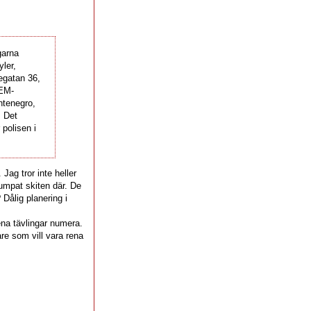
garna
yler,
egatan 36,
 EM-
ntenegro,
. Det
 polisen i
Jag tror inte heller
umpat skiten där. De
Dålig planering i
t
na tävlingar numera.
are som vill vara rena