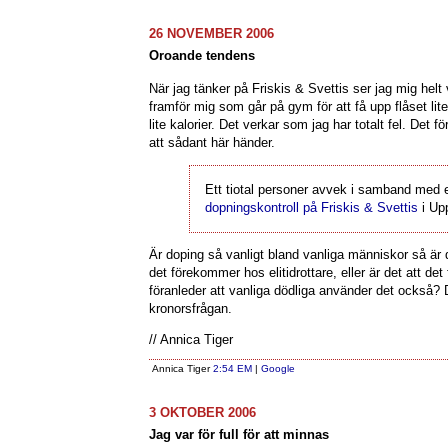
26 NOVEMBER 2006
Oroande tendens
När jag tänker på Friskis & Svettis ser jag mig hel
framför mig som går på gym för att få upp flåset li
lite kalorier. Det verkar som jag har totalt fel. Det f
att sådant här händer.
Ett tiotal personer avvek i samband med
dopningskontroll på Friskis & Svettis
i Up
Är doping så vanligt bland vanliga människor så är de
det förekommer hos elitidrottare, eller är det att d
föranleder att vanliga dödliga använder det också? 
kronorsfrågan.
// Annica Tiger
Annica Tiger
2:54 EM
|
Google
3 OKTOBER 2006
Jag var för full för att minnas