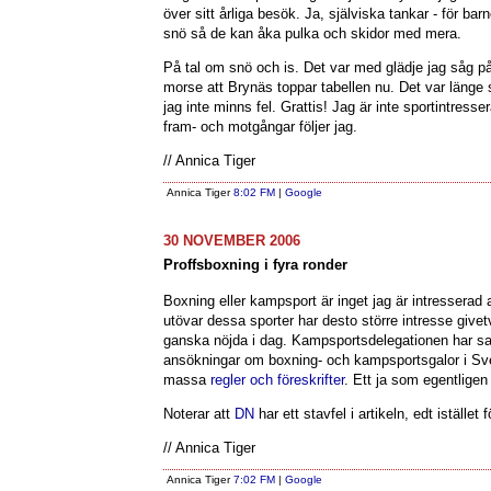
över sitt årliga besök. Ja, själviska tankar - för bar
snö så de kan åka pulka och skidor med mera.
På tal om snö och is. Det var med glädje jag såg på
morse att Brynäs toppar tabellen nu. Det var länge
jag inte minns fel. Grattis! Jag är inte sportintres
fram- och motgångar följer jag.
// Annica Tiger
Annica Tiger
8:02 FM
|
Google
30 NOVEMBER 2006
Proffsboxning i fyra ronder
Boxning eller kampsport är inget jag är intressera
utövar dessa sporter har desto större intresse givet
ganska nöjda i dag. Kampsportsdelegationen har sagt
ansökningar om boxning- och kampsportsgalor i S
massa
regler och föreskrifter
. Ett ja som egentligen
Noterar att
DN
har ett stavfel i artikeln, edt istället f
// Annica Tiger
Annica Tiger
7:02 FM
|
Google