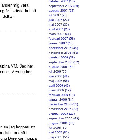
oktober 2007 (16)
te anser mig vara
september 2007 (20)
g är faktiskt kul att
augusti 2007 (24)
juli 2007 (25)
m deltar.
juni 2007 (23)
maj 2007 (33)
april 2007 (25)
mars 2007 (41)
februari 2007 (58)
januari 2007 (43)
december 2006 (49)
november 2006 (53)
oktober 2006 (38)
september 2006 (52)
 alpina VM. Jag har
augusti 2006 (52)
 henne. Men nu har
juli 2006 (59)
juni 2006 (48)
maj 2006 (58)
april 2006 (42)
mars 2006 (22)
februari 2006 (18)
januari 2006 (34)
december 2005 (33)
november 2005 (22)
oktober 2005 (25)
september 2005 (43)
augusti 2005 (63)
en så jag hoppas att
juli 2005 (50)
r det mer snö i
juni 2005 (82)
maj 2005 (55)
t Kung Bore kan hoppa