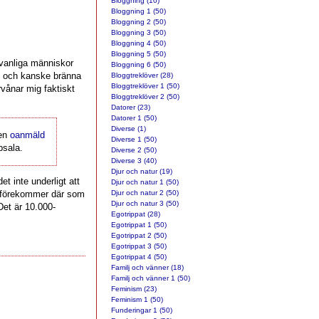
Bloggning (10)
Bloggning 1 (50)
Bloggning 2 (50)
Bloggning 3 (50)
Bloggning 4 (50)
Bloggning 5 (50)
t vanliga människor
Bloggning 6 (50)
te och kanske bränna
Bloggtreklöver (28)
Bloggtreklöver 1 (50)
örvånar mig faktiskt
Bloggtreklöver 2 (50)
Datorer (23)
Datorer 1 (50)
Diverse (1)
 en
oanmäld
Diverse 1 (50)
psala.
Diverse 2 (50)
Diverse 3 (40)
Djur och natur (19)
t inte underligt att
Djur och natur 1 (50)
et förekommer där som
Djur och natur 2 (50)
Djur och natur 3 (50)
Det är 10.000-
Egotrippat (28)
Egotrippat 1 (50)
Egotrippat 2 (50)
Egotrippat 3 (50)
Egotrippat 4 (50)
Familj och vänner (18)
Familj och vänner 1 (50)
Feminism (23)
Feminism 1 (50)
Funderingar 1 (50)