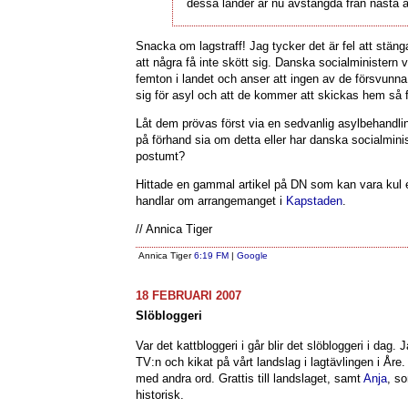
dessa länder är nu avstängda från nästa 
Snacka om lagstraff! Jag tycker det är fel att stäng
att några få inte skött sig. Danska socialministern v
femton i landet och anser att ingen av de försvunna 
sig för asyl och att de kommer att skickas hem så fo
Låt dem prövas först via en sedvanlig asylbehandling
på förhand sia om detta eller har danska socialmini
postumt?
Hittade en gammal artikel på DN som kan vara kul 
handlar om arrangemanget i
Kapstaden
.
// Annica Tiger
Annica Tiger
6:19 FM
|
Google
18 FEBRUARI 2007
Slöbloggeri
Var det kattbloggeri i går blir det slöbloggeri i dag. 
TV:n och kikat på vårt landslag i lagtävlingen i Åre.
med andra ord. Grattis till landslaget, samt
Anja
, s
historisk.