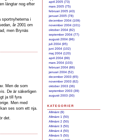
april 2005 (73)
nen längtar nog efter
mars 2005 (75)
februari 2005 (43)
januari 2005 (78)
 sportnyheterna i
december 2004 (109)
 sedan, år 2001 om
november 2004 (101)
serad, men Brynäs
oktober 2004 (82)
september 2004 (77)
augusti 2004 (96)
juli 2004 (95)
juni 2004 (102)
maj 2004 (120)
april 2004 (99)
mars 2004 (103)
februari 2004 (86)
januari 2004 (52)
december 2003 (65)
november 2003 (62)
d av. Men de som
oktober 2003 (36)
vis. De är säkerligen
september 2003 (39)
augusti 2003 (30)
 ja till fyra
verige. Men med
KATEGORIER
 kan ses som ett nja.
Allmänt (9)
Allmänt 1 (50)
ör det.
Allmänt 2 (50)
Allmänt 3 (50)
Allmänt 4 (50)
Allmänt 5 (50)