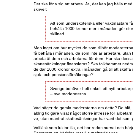
Det ska löna sig att arbeta. Ja, det kan jag hålla me
skriver:
Att som undersköterska eller vaktmästare få
behålla 1000 kronor mer i månaden gör sto
skillnad.
Men inget om hur mycket de som tillhör moderatern
få behålla i månaden, de som inte är
arbetare
, utan 
arbeta åt dem och arbetarna för dem. Hur ska dessa
skattesänkningar finansieras? Ska folkhemmet ned
de där 1000 kronor extra i månaden gå till att skaffa 
sjuk- och pensionsförsäkringar?
Sverige behöver helt enkelt ett nytt arbetarp
– nya moderaterna.
Vad säger de gamla moderaterna om detta? De blå,
aldrig tidigare visat något större intresse för arbetar
ve, utan mantrat skattesänkningar har varit det som pr
Valfläsk som luktar illa, det har redan surnat och bör