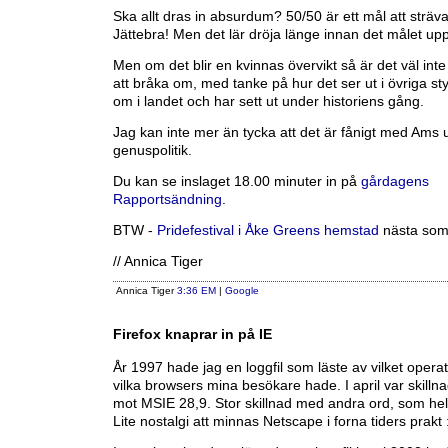
Ska allt dras in absurdum? 50/50 är ett mål att sträv
Jättebra! Men det lär dröja länge innan det målet uppf
Men om det blir en kvinnas övervikt så är det väl int
att bråka om, med tanke på hur det ser ut i övriga sty
om i landet och har sett ut under historiens gång.
Jag kan inte mer än tycka att det är fånigt med Ams 
genuspolitik.
Du kan se inslaget 18.00 minuter in på
gårdagens
Rapportsändning
.
BTW -
Pridefestival i Åke Greens hemstad
nästa som
// Annica Tiger
Annica Tiger
3:36 EM
|
Google
Firefox knaprar in på IE
År 1997 hade jag en loggfil som läste av vilket opera
vilka browsers mina besökare hade. I april var skill
mot MSIE 28,9. Stor skillnad med andra ord, som helt
Lite nostalgi att minnas Netscape i forna tiders prakt :