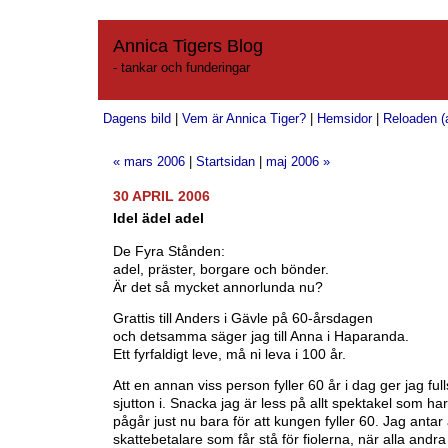
Annica Tigers Blog
- tankar och funderingar
Dagens bild
|
Vem är Annica Tiger?
|
Hemsidor
|
Reloaden (a
« mars 2006
|
Startsidan
|
maj 2006 »
30 APRIL 2006
Idel ädel adel
De Fyra Stånden:
adel, präster, borgare och bönder.
Är det så mycket annorlunda nu?
Grattis till Anders i Gävle på 60-årsdagen
och detsamma säger jag till Anna i Haparanda.
Ett fyrfaldigt leve, må ni leva i 100 år.
Att en annan viss person fyller 60 år i dag ger jag ful
sjutton i. Snacka jag är less på allt spektakel som har
pågår just nu bara för att kungen fyller 60. Jag antar a
skattebetalare som får stå för fiolerna, när alla and