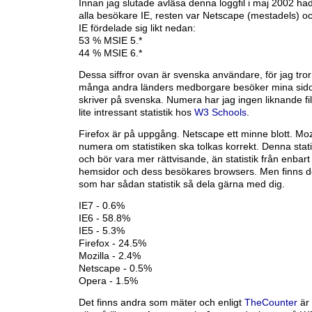
Innan jag slutade avläsa denna loggfil i maj 2002 h
alla besökare IE, resten var Netscape (mestadels) o
IE fördelade sig likt nedan:
53 % MSIE 5.*
44 % MSIE 6.*
Dessa siffror ovan är svenska användare, för jag tror
många andra länders medborgare besöker mina sido
skriver på svenska. Numera har jag ingen liknande fi
lite intressant statistik hos
W3 Schools
.
Firefox är på uppgång. Netscape ett minne blott. Mozi
numera om statistiken ska tolkas korrekt. Denna statis
och bör vara mer rättvisande, än statistik från enbar
hemsidor och dess besökares browsers. Men finns 
som har sådan statistik så dela gärna med dig.
IE7 - 0.6%
IE6 - 58.8%
IE5 - 5.3%
Firefox - 24.5%
Mozilla - 2.4%
Netscape - 0.5%
Opera - 1.5%
Det finns andra som mäter och enligt
TheCounter
är 