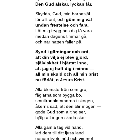
Den Gud älskar, lyckan får.
Skydda, Gud, min barnasjäl
för allt ont, och
göm mig väl
undan frestelse och fara
.
Låt mig trygg hos dig få vara
medan dagens timmar gå,
och när natten faller på.
Synd i gärningar och ord,
att din vilja ej blev gjord,
själviskhet i hjärtat inne,
att jag ej haft dig i minne —
all min skuld och all min brist
nu förlåt, o Jesus Krist.
Alla blomsterfrön som gro,
fåglarna som bygga bo,
smultronblommorna i skogen,
åkerns säd, att den blir mogen —
gode Gud som allting ser,
hjälp att ingen skada sker.
Alla gamla tag vid hand,
led dem till ditt ljusa land
genom livets nöd och vimmel;