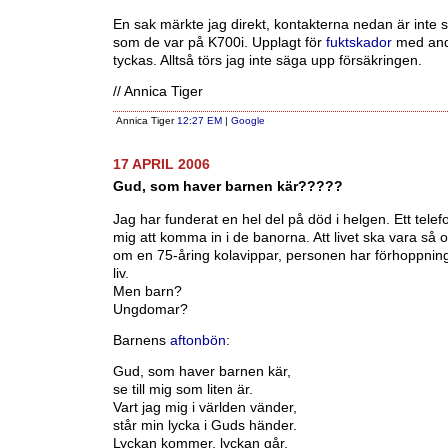
En sak märkte jag direkt, kontakterna nedan är inte
som de var på K700i. Upplagt för
fuktskador
med and
tyckas. Alltså törs jag inte säga upp försäkringen.
// Annica Tiger
Annica Tiger
12:27 EM
|
Google
17 APRIL 2006
Gud, som haver barnen kär?????
Jag har funderat en hel del på död i helgen. Ett tel
mig att komma in i de banorna. Att livet ska vara så o
om en 75-åring kolavippar, personen har förhoppning
liv.
Men barn?
Ungdomar?
Barnens
aftonbön
:
Gud, som haver barnen kär,
se till mig som liten är.
Vart jag mig i världen vänder,
står min lycka i Guds händer.
Lyckan kommer, lyckan går.