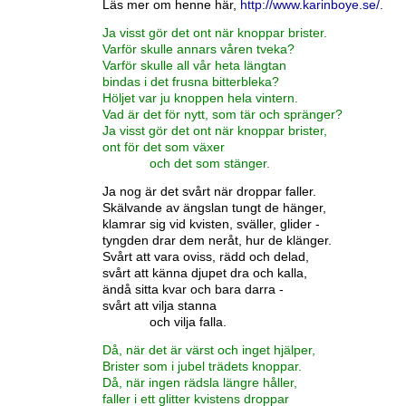
Läs mer om henne här,
http://www.karinboye.se/
.
Ja visst gör det ont när knoppar brister.
Varför skulle annars våren tveka?
Varför skulle all vår heta längtan
bindas i det frusna bitterbleka?
Höljet var ju knoppen hela vintern.
Vad är det för nytt, som tär och spränger?
Ja visst gör det ont när knoppar brister,
ont för det som växer
och det som stänger.
Ja nog är det svårt när droppar faller.
Skälvande av ängslan tungt de hänger,
klamrar sig vid kvisten, sväller, glider -
tyngden drar dem neråt, hur de klänger.
Svårt att vara oviss, rädd och delad,
svårt att känna djupet dra och kalla,
ändå sitta kvar och bara darra -
svårt att vilja stanna
och vilja falla.
Då, när det är värst och inget hjälper,
Brister som i jubel trädets knoppar.
Då, när ingen rädsla längre håller,
faller i ett glitter kvistens droppar