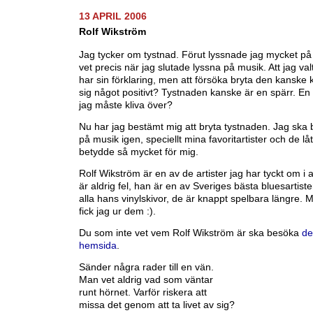
13 APRIL 2006
Rolf Wikström
Jag tycker om tystnad. Förut lyssnade jag mycket på
vet precis när jag slutade lyssna på musik. Att jag va
har sin förklaring, men att försöka bryta den kanske
sig något positivt? Tystnaden kanske är en spärr. En
jag måste kliva över?
Nu har jag bestämt mig att bryta tystnaden. Jag ska 
på musik igen, speciellt mina favoritartister och de lå
betydde så mycket för mig.
Rolf Wikström är en av de artister jag har tyckt om i a
är aldrig fel, han är en av Sveriges bästa bluesartiste
alla hans vinylskivor, de är knappt spelbara längre. Me
fick jag ur dem :).
Du som inte vet vem Rolf Wikström är ska besöka
de
hemsida
.
Sänder några rader till en vän.
Man vet aldrig vad som väntar
runt hörnet. Varför riskera att
missa det genom att ta livet av sig?