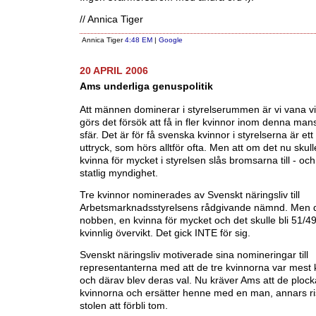
// Annica Tiger
Annica Tiger
4:48 EM
|
Google
20 APRIL 2006
Ams underliga genuspolitik
Att männen dominerar i styrelserummen är vi vana vi
görs det försök att få in fler kvinnor inom denna m
sfär. Det är för få svenska kvinnor i styrelserna är et
uttryck, som hörs alltför ofta. Men att om det nu skull
kvinna för mycket i styrelsen slås bromsarna till - oc
statlig myndighet.
Tre kvinnor nominerades av Svenskt näringsliv till
Arbetsmarknadsstyrelsens rådgivande nämnd. Men d
nobben, en kvinna för mycket och det skulle bli 51/4
kvinnlig övervikt. Det gick INTE för sig.
Svenskt näringsliv motiverade sina nomineringar till
representanterna med att de tre kvinnorna var mest
och därav blev deras val. Nu kräver Ams att de plock
kvinnorna och ersätter henne med en man, annars ri
stolen att förbli tom.