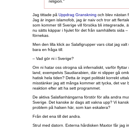
religion."
Jag tittade på
Uppdrag Granskning
och blev nästan 
Jag är ingen islamofob, jag är naiv och tror att flerta
som kommer till Sverige vill försöka bli integrerade,
nu sätts käppar i hjulet för det från samhällets sida –
förnekas.
Men den lilla klick av Salafigrupper vars citat jag valt
bara en fråga till.
– Vad gör ni i Sverige?
Om ni hatar oss otrogna så infernaliskt, varför flyttar ni 
land, exempelvis Saudiarabien, där ni slipper gå omk
hatisk hela tiden? Detta är inget politiskt korrekt utta
misstänker jag att många kommer att tycka, det var 
reaktion efter att ha sett programmet.
De aktiva Salafianhängarna förstör för alla andra mus
Sverige. Det kanske är dags att vakna upp? Vi kansk
problem på halsen här, som kan eskalera?
Från det ena till det andra.
Strul med datorn. Externa hårdisken Maxtor får jag inte