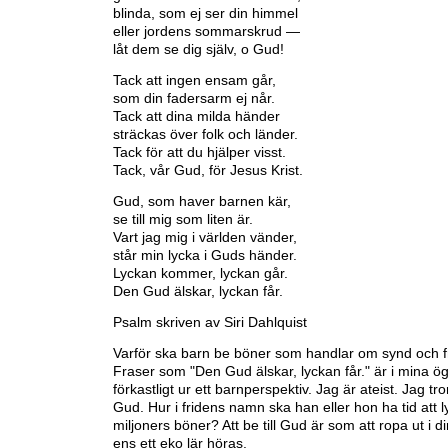
blinda, som ej ser din himmel
eller jordens sommarskrud —
låt dem se dig själv, o Gud!
Tack att ingen ensam går,
som din fadersarm ej når.
Tack att dina milda händer
sträckas över folk och länder.
Tack för att du hjälper visst.
Tack, vår Gud, för Jesus Krist.
Gud, som haver barnen kär,
se till mig som liten är.
Vart jag mig i världen vänder,
står min lycka i Guds händer.
Lyckan kommer, lyckan går.
Den Gud älskar, lyckan får.
Psalm skriven av Siri Dahlquist
Varför ska barn be böner som handlar om synd och f
Fraser som "Den Gud älskar, lyckan får." är i mina ög
förkastligt ur ett barnperspektiv. Jag är ateist. Jag tro
Gud. Hur i fridens namn ska han eller hon ha tid att 
miljoners böner? Att be till Gud är som att ropa ut i 
ens ett eko lär höras.