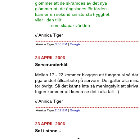
glömmer att de skrämdes av det nya
glömmer att de ängslades för färden -
känner en sekund sin största trygghet,
vilar i den tillit
som skapar världen.
// Annica Tiger
Annica Tiger
3:30 EM
|
Google
24 APRIL 2006
Serverunderhåll
Mellan 17 - 22 kommer bloggen att fungera si så där e
pga underhållsarbete på servern. Det gäller alla mi
för övrigt. Så det känns inte så meningsfyllt att skriva
Ingen kommer att kunna se det i alla fall :-).
// Annica Tiger
Annica Tiger
2:52 EM
|
Google
23 APRIL 2006
Sol i sinne...