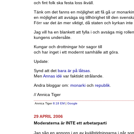
och fint folk ska festa loss ikväll.
Tänk om det fanns en möjlighet att få gå ur monarkin, 
en möjlighet att avsäga sig tillhörighet till den svens
Förr var det än mer viktigt, då staten och kyrkan inte 
Jag vill ha en blankett att fylla i och avsäga mig roll
kungens undersåte.
Kungar och drottningar hör sagor till
och har inget i ett modernt samhälle att göra.
Update:
Synd att det
bara är på låtsas
.
Men
Annas idé
var faktiskt strålande.
Andra bloggar om:
monarki
och
republik
.
// Annica Tiger
Annica Tiger
8:18 EM
|
Google
29 APRIL 2006
Moderaterna är INTE ett arbetarparti
Jag såg en annons i en av kvällstidningarna i går som