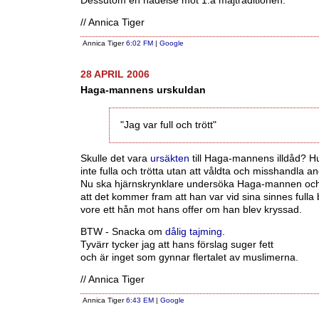
Dessutom en hädelse mot 1:a majtraditionen.
// Annica Tiger
Annica Tiger
6:02 FM
|
Google
28 APRIL 2006
Haga-mannens urskuldan
"Jag var full och trött"
Skulle det vara
ursäkten
till Haga-mannens illdåd? H
inte fulla och trötta utan att våldta och misshandla a
Nu ska hjärnskrynklare undersöka Haga-mannen oc
att det kommer fram att han var vid sina sinnes fulla 
vore ett hån mot hans offer om han blev kryssad.
BTW - Snacka om
dålig tajming
.
Tyvärr tycker jag att hans förslag suger fett
och är inget som gynnar flertalet av muslimerna.
// Annica Tiger
Annica Tiger
6:43 EM
|
Google