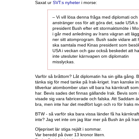
Saxat ur
SVT:s nyheter
i morse:
– Vi vill lösa denna fråga med diplomati och 
anstränger oss för att göra det, sade USA:s
president Bush efter ett stormaktsmöte i M
i går med anledning av Irans vägran att läg
ner sitt atomprogram. Bush sade vidare att
ska samtala med Kinas president som besö
USA i veckan och gav också beskedet att h
inte utesluter kärnvapen om diplomatin
misslyckas.
Varför så bråttom? Låt diplomatin ha sin gilla gång. 
tänka sig för med tanke på Irak-kriget. Iran kanske int
tillverkar atombomber utan vill bara ha kärnkraft so
har. Bevis sades det finnas gällande Irak. Bevis som
visade sig vara fabricerade och falska. Att Saddam är
bra, men inte har det medfört lugn och ro för Iraks 
BTW - så varför ska bara vissa länder få ha kärnkraf
inte? Jag vet inte om jag litar mer på Bush än på Ira
Oljepriset lär stiga rejält i sommar.
Var beredd på över 13 kronor litern.