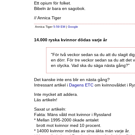
Ett opium för folket.
Bibeln är bara en sagobok.
// Annica Tiger
Annica Tiger
5:59 EM
|
Google
14.000 ryska kvinnor dödas varje år
"För två veckor sedan sa du att du slagit di
en dörr. För tre veckor sedan sa du att det 
en olycka. Vad ska du säga nästa gång?"
Det kanske inte ens blir en nästa gång?
Intressant artikel i
Dagens ETC
om kvinnovåldet i Ry
Inte mycket att addera.
Läs artikeln!
Saxat ur artikeln:
Fakta: Mäns våld mot kvinnor i Ryssland
* Mellan 1995-2000 ökade antalet
brott mot kvinnor med 10 procent.
* 14000 kvinnor mördas av sina äkta män varje år.