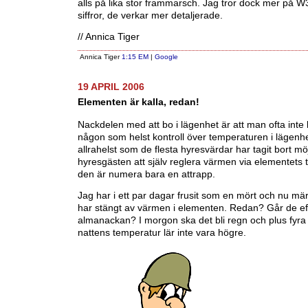
alls på lika stor frammarsch. Jag tror dock mer på W
siffror, de verkar mer detaljerade.
// Annica Tiger
Annica Tiger
1:15 EM
|
Google
19 APRIL 2006
Elementen är kalla, redan!
Nackdelen med att bo i lägenhet är att man ofta inte 
någon som helst kontroll över temperaturen i lägenh
allrahelst som de flesta hyresvärdar har tagit bort mö
hyresgästen att själv reglera värmen via elementets 
den är numera bara en attrapp.
Jag har i ett par dagar frusit som en mört och nu mär
har stängt av värmen i elementen. Redan? Går de ef
almanackan? I morgon ska det bli regn och plus fyra
nattens temperatur lär inte vara högre.