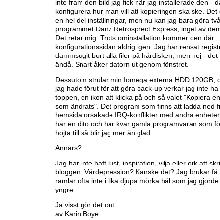
inte fram den bild jag fick när jag installerade den -
konfigurera hur man vill att kopieringen ska ske. Det 
en hel del inställningar, men nu kan jag bara göra två
programmet Danz Retrosprect Express, inget av dem v
Det retar mig. Trots ominstallation kommer den där
konfigurationssidan aldrig igen. Jag har rensat regist
dammsugit bort alla filer på hårdisken, men nej - det 
ändå. Snart åker datorn ut genom fönstret.
Dessutom strular min Iomega externa HDD 120GB, 
jag hade förut för att göra back-up verkar jag inte ha 
toppen, en ikon att klicka på och så valet "Kopiera end
som ändrats". Det program som finns att ladda ned 
hemsida orsakade IRQ-konflikter med andra enhete
har en dito och har kvar gamla programvaran som fö
hojta till så blir jag mer än glad.
Annars?
Jag har inte haft lust, inspiration, vilja eller ork att sk
bloggen. Vårdepression? Kanske det? Jag brukar få 
ramlar ofta inte i lika djupa mörka hål som jag gjorde
yngre.
Ja visst gör det ont
av Karin Boye