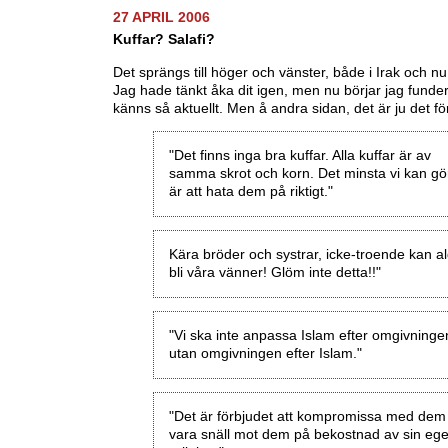
27 APRIL 2006
Kuffar? Salafi?
Det sprängs till höger och vänster, både i Irak och nu
Jag hade tänkt åka dit igen, men nu börjar jag funde
känns så aktuellt. Men å andra sidan, det är ju det förö
"Det finns inga bra kuffar. Alla kuffar är av
samma skrot och korn. Det minsta vi kan gör
är att hata dem på riktigt."
Kära bröder och systrar, icke-troende kan al
bli våra vänner! Glöm inte detta!!"
"Vi ska inte anpassa Islam efter omgivninge
utan omgivningen efter Islam."
"Det är förbjudet att kompromissa med dem
vara snäll mot dem på bekostnad av sin eg