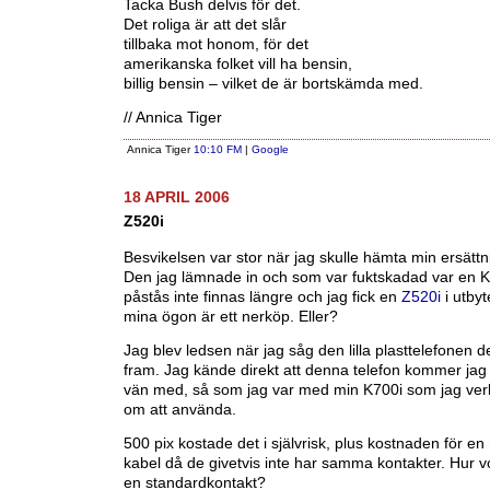
Tacka Bush delvis för det.
Det roliga är att det slår
tillbaka mot honom, för det
amerikanska folket vill ha bensin,
billig bensin – vilket de är bortskämda med.
// Annica Tiger
Annica Tiger
10:10 FM
|
Google
18 APRIL 2006
Z520i
Besvikelsen var stor när jag skulle hämta min ersättn
Den jag lämnade in och som var fuktskadad var en 
påstås inte finnas längre och jag fick en
Z520i
i utbyte
mina ögon är ett nerköp. Eller?
Jag blev ledsen när jag såg den lilla plasttelefonen 
fram. Jag kände direkt att denna telefon kommer jag al
vän med, så som jag var med min K700i som jag verk
om att använda.
500 pix kostade det i självrisk, plus kostnaden för e
kabel då de givetvis inte har samma kontakter. Hur 
en standardkontakt?