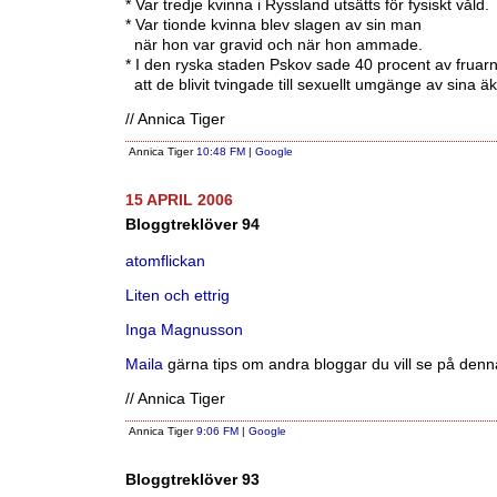
* Var tredje kvinna i Ryssland utsätts för fysiskt våld.
* Var tionde kvinna blev slagen av sin man
när hon var gravid och när hon ammade.
* I den ryska staden Pskov sade 40 procent av fruar
att de blivit tvingade till sexuellt umgänge av sina ä
// Annica Tiger
Annica Tiger
10:48 FM
|
Google
15 APRIL 2006
Bloggtreklöver 94
atomflickan
Liten och ettrig
Inga Magnusson
Maila
gärna tips om andra bloggar du vill se på denna
// Annica Tiger
Annica Tiger
9:06 FM
|
Google
Bloggtreklöver 93