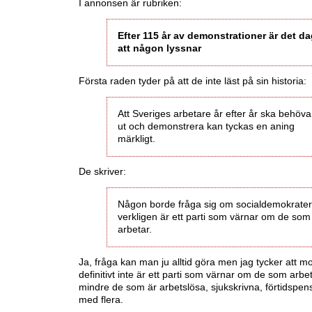
I annonsen är rubriken:
Efter 115 år av demonstrationer är det d
att någon lyssnar
Första raden tyder på att de inte läst på sin historia:
Att Sveriges arbetare år efter år ska behöva
ut och demonstrera kan tyckas en aning
märkligt.
De skriver:
Någon borde fråga sig om socialdemokrate
verkligen är ett parti som värnar om de som
arbetar.
Ja, fråga kan man ju alltid göra men jag tycker att 
definitivt inte är ett parti som värnar om de som arbe
mindre de som är arbetslösa, sjukskrivna, förtidspe
med flera.