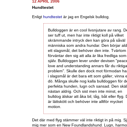
12 APRIL 2006
Hundtestet
Enligt
hundtestet
är jag en Engelsk bulldog.
Bulldoggen är en cool livsnjutare av rang. 
ser tuff ut, men har inte riktigt koll på vilket
skrämmande intryck den kan göra på såväl
människa som andra hundar. Den börjar ald
ett slagsmål, det behöver den inte. Tvärtom
förväntar den sig att alla är lika fredliga som
själv. Bulldoggen lever under devisen "peac
love and understanding annars får du riktig
problem". Skulle den dock mot förmodan h
i slagsmål är det bara ett som gäller; vinna e
dö. Många skulle nog kalla bulldoggen för 
perfekta hunden, lugn och sansad. Den skäl
nästan aldrig. Och sist men inte minst, en
bulldog älskar att åka bil, tåg, båt eller flyg.
är lättskött och behöver inte alltför mycket
motion.
Det där med flyg stämmer väl inte riktigt in på mig. Sj
mig mer som en New Foundlandshund. Lugn, harmo