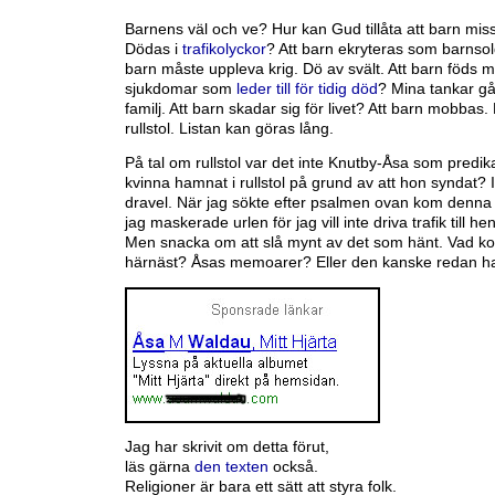
Barnens väl och ve? Hur kan Gud tillåta att barn mi
Dödas i
trafikolyckor
? Att barn ekryteras som barnsold
barn måste uppleva krig. Dö av svält. Att barn föds 
sjukdomar som
leder till för tidig död
? Mina tankar går 
familj. Att barn skadar sig för livet? Att barn mobbas
rullstol. Listan kan göras lång.
På tal om rullstol var det inte Knutby-Åsa som predik
kvinna hamnat i rullstol på grund av att hon syndat? I
dravel. När jag sökte efter psalmen ovan kom denna
jag maskerade urlen för jag vill inte driva trafik till he
Men snacka om att slå mynt av det som hänt. Vad 
härnäst? Åsas memoarer? Eller den kanske redan h
Jag har skrivit om detta förut,
läs gärna
den texten
också.
Religioner är bara ett sätt att styra folk.