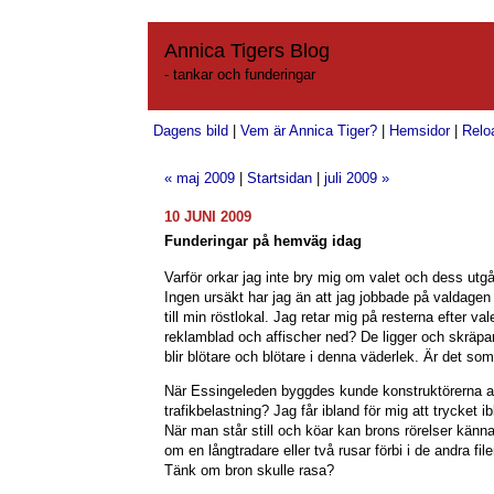
Annica Tigers Blog
- tankar och funderingar
Dagens bild
|
Vem är Annica Tiger?
|
Hemsidor
|
Relo
« maj 2009
|
Startsidan
|
juli 2009 »
10 JUNI 2009
Funderingar på hemväg idag
Varför orkar jag inte bry mig om valet och dess utgå
Ingen ursäkt har jag än att jag jobbade på valdagen 
till min röstlokal. Jag retar mig på resterna efter vale
reklamblad och affischer ned? De ligger och skräpar
blir blötare och blötare i denna väderlek. Är det so
När Essingeleden byggdes kunde konstruktörerna 
trafikbelastning? Jag får ibland för mig att trycket ibl
När man står still och köar kan brons rörelser kännas
om en långtradare eller två rusar förbi i de andra fil
Tänk om bron skulle rasa?