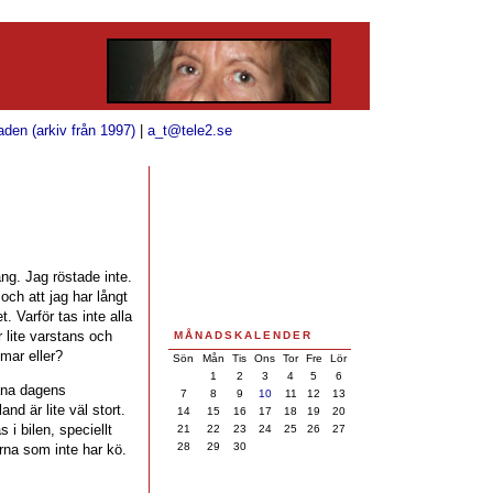
aden (arkiv från 1997)
|
a_t@tele2.se
ng. Jag röstade inte.
och att jag har långt
t. Varför tas inte alla
 lite varstans och
MÅNADSKALENDER
mmar eller?
Sön
Mån
Tis
Ons
Tor
Fre
Lör
1
2
3
4
5
6
ana dagens
7
8
9
10
11
12
13
and är lite väl stort.
14
15
16
17
18
19
20
 i bilen, speciellt
21
22
23
24
25
26
27
28
29
30
erna som inte har kö.