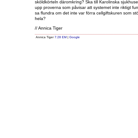
sköldkörteln däromkring? Ska till Karolinska sjukhuset 
upp proverna som påvisar att systemet inte riktigt fu
sa flundra om det inte var förra cellgiftskuren som stö
hela?
// Annica Tiger
Annica Tiger
7:28 EM
|
Google