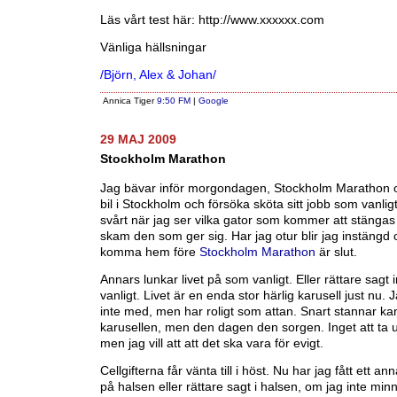
Läs vårt test här: http://www.xxxxxx.com
Vänliga hällsningar
/Björn, Alex & Johan/
Annica Tiger
9:50 FM
|
Google
29 MAJ 2009
Stockholm Marathon
Jag bävar inför morgondagen, Stockholm Marathon o
bil i Stockholm och försöka sköta sitt jobb som vanligt
svårt när jag ser vilka gator som kommer att stänga
skam den som ger sig. Har jag otur blir jag instängd o
komma hem före
Stockholm Marathon
är slut.
Annars lunkar livet på som vanligt. Eller rättare sagt 
vanligt. Livet är en enda stor härlig karusell just nu.
inte med, men har roligt som attan. Snart stannar k
karusellen, men den dagen den sorgen. Inget att ta ut 
men jag vill att att det ska vara för evigt.
Cellgifterna får vänta till i höst. Nu har jag fått ett a
på halsen eller rättare sagt i halsen, om jag inte minn