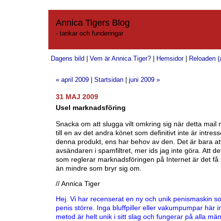
Annica Tigers Blog
- tankar och funderingar
Dagens bild
|
Vem är Annica Tiger?
|
Hemsidor
|
Reloaden (a
« april 2009
|
Startsidan
|
juni 2009 »
31 MAJ 2009
Usel marknadsföring
Snacka om att slugga vilt omkring sig när detta mail
till en av det andra könet som definitivt inte är intres
denna produkt, ens har behov av den. Det är bara att
avsändaren i spamfiltret, mer ids jag inte göra. Att de
som reglerar marknadsföringen på Internet är det få
än mindre som bryr sig om.
// Annica Tiger
Hej. Vi har recenserat en ny och unik penismaskin s
penis större. Inga bluffpiller eller vakumpumpar här 
metod är helt unik i sitt slag och fungerar på alla män