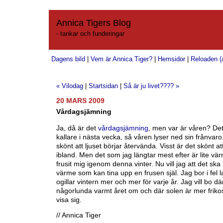
Annica Tigers Blog
- tankar och funderingar
Dagens bild
|
Vem är Annica Tiger?
|
Hemsidor
|
Reloaden (a
« Vilodag
|
Startsidan
|
Så är ju livet???? »
20 MARS 2009
Vårdagsjämning
Ja, då är det
vårdagsjämning
, men var är våren? Det
kallare i nästa vecka, så våren lyser ned sin frånvaro.
skönt att ljuset börjar återvända. Visst är det skönt at
ibland. Men det som jag längtar mest efter är lite vä
frusit mig igenom denna vinter. Nu vill jag att det ska
värme som kan tina upp en frusen själ. Jag bor i fel 
ogillar vintern mer och mer för varje år. Jag vill bo dä
någorlunda varmt året om och där solen är mer friko
visa sig.
// Annica Tiger