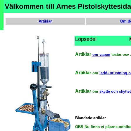
Välkommen till Arnes Pistolskyttesida
Artiklar
Om d
Löpsedel
Artiklar
om vapen
tester osv 
Artiklar
om
ladd-utrustning 
Artiklar
om
skytte och skytte
Blandade artiklar
.
OBS Nu finns vi påarne.nohlb