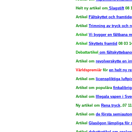
Helt ny artikel om
Slagstift
08 1
Artikel
Fältskyttet och framtide
Artikel
Trimning av tryck och r
Artikel
Vi bygger en fältbana 
Artikel
Skyttets framtid
08 03 1
Debattartikel
om fältskyttebano
Artikel om
revolverskytte en i
Världspremiär
för
en helt ny 
Artikel om
licenspliktiga luftp
Artikel om populära
finkalibrig
Artikel om
Illegala vapen i Sve
Ny artikel om
Rena tryck
..07 11
Artikel om
de första semiautom
Artikel
Glasögon lämpliga för s
Artikel
debattartikel om anslag