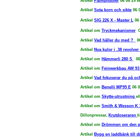
Artikel
Palmpistoler
06 08 29 et
Artikel
Sota korn och sikte
06 0
Artikel
SIG 226 X - Master L
06 
Artikel om
Tryckmekanismer
C
Artikel
Vad håller du med ?
06
Artikel
Nya kulor i .38 revolver
Artikel om
Hämmerli 280 S
06
Artikel om
Feinwerkbau AW 93 
Artikel
Vad fokuserar du på oc
Artikel om
Benelli MP95 E
06 0
Artikel om
Skytte-utrustning
el
Artikel om
Smith & Wesson K 
Dillonpressar,
Krutdoseraren
t
Artikel om
Drömmen om den pe
Artikel
Bygg en laddbänk till 