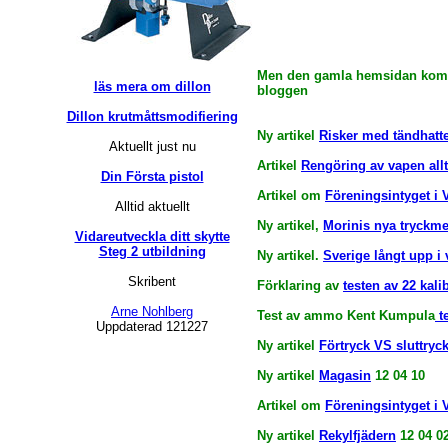
Men den gamla hemsidan kommer
läs mera om dillon
bloggen
Dillon krutmåttsmodifiering
Ny artikel
Risker med tändhatt
Aktuellt just nu
Artikel
Rengöring av vapen allt
Din Första pistol
Artikel om
Föreningsintyget i 
Alltid aktuellt
Ny artikel,
Morinis nya tryckm
Vidareutveckla ditt skytte
Steg 2 utbildning
Ny artikel.
Sverige långt upp i
Skribent
Förklaring av
testen av 22 kal
Arne Nohlberg
Test av ammo Kent Kumpula
te
Uppdaterad 121227
Ny artikel
Förtryck VS sluttryc
Ny artikel
Magasin
12 04 10
Artikel om
Föreningsintyget i 
Ny artikel
Rekylfjädern
12 04 0