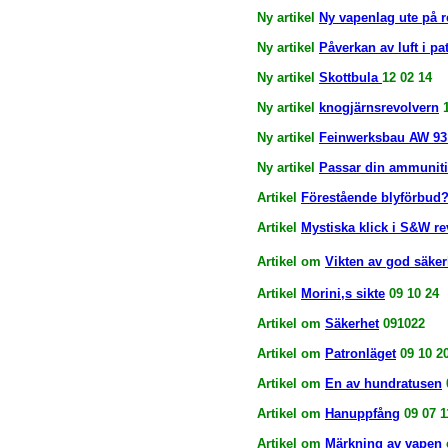
Ny artikel
Ny vapenlag ute på 
Ny artikel
Påverkan av luft i p
Ny artikel
Skottbula
12 02 14
Ny artikel
knogjärnsrevolvern
1
Ny artikel
Feinwerksbau AW 9
Ny artikel
Passar din ammuniti
Artikel
Förestående blyförbud
Artikel
Mystiska klick i S&W re
Artikel om
Vikten av god säker
Artikel
Morini,s sikte
09 10 24
Artikel om
Säkerhet
091022
Artikel om
Patronläge
t
09 10 2
Artikel om
En av hundratusen
Artikel om
Hanuppfång
09 07 1
Artikel om
Märkning av vapen