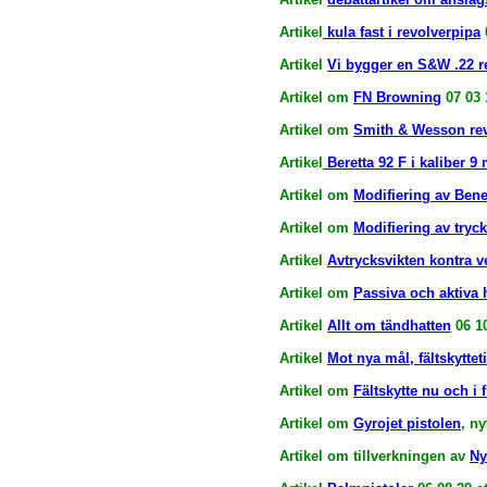
Artikel
kula fast i revolverpipa
Artikel
Vi bygger en S&W .22 rev
Artikel om
FN Browning
07 03 
Artikel om
Smith & Wesson rev
Artikel
Beretta 92 F i kaliber 
Artikel om
Modifiering av Bene
Artikel om
Modifiering av try
Artikel
Avtrycksvikten kontra v
Artikel om
Passiva och aktiva
Artikel
Allt om tändhatten
06 1
Artikel
Mot nya mål, fältskyttet
Artikel om
Fältskytte nu och i 
Artikel om
Gyrojet pistolen
, ny
Artikel om tillverkningen av
Ny